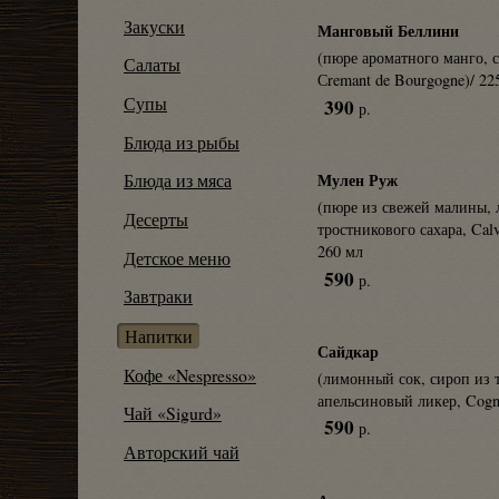
Закуски
Манговый Беллини
(пюре ароматного манго, с
Салаты
Сremant de Bourgogne)/ 22
Супы
390
р.
Блюда из рыбы
Мулен Руж
Блюда из мяса
(пюре из свежей малины, 
Десерты
тростникового сахара, Calv
260 мл
Детское меню
590
р.
Завтраки
Напитки
Сайдкар
Кофе «Nespresso»
(лимонный сок, сироп из т
апельсиновый ликер, Cogn
Чай «Sigurd»
590
р.
Авторский чай