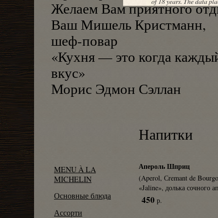
of 18 years. The data pla
Желаем Вам приятного отд
Ваш Мишель Кристманн,
шеф-повар
«Кухня — это когда кажды
вкус»
Морис Эдмон Сэллан
Напитки
Апероль Шприц
MENU À LA
(Aperol, Сremant de Bourg
MICHELIN
«Jaline», долька сочного а
Основные блюда
450
р.
Ассорти