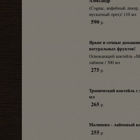
Александр
(Cognac, кофейный ликер,
мускатный орех)/ 110 мл
590
р.
Яркие и сочные домашни
натуральных фруктов!
Освежающий коктейль «Мо
лаймом / 300 мл
275
р.
Тропический коктейль с 
мл
265
р.
Малиново - лаймовый ко
255
р.