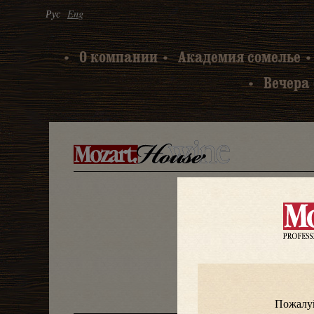
Рус
Eng
О компании
Академия сомелье
Вечера 
Меню
•
•
Меню
Контактна
Пожалуй