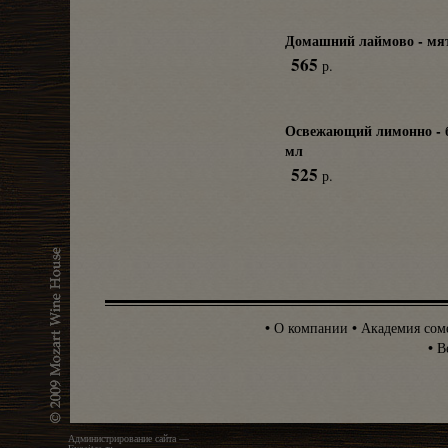
Домашний лаймово - мят
565
р.
Освежающий лимонно - б
мл
525
р.
•
О компании
•
Академия сом
•
В
Администрирование сайта —