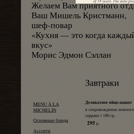
of 18 years. The data pla
Желаем Вам приятного отд
Ваш Мишель Кристманн,
шеф-повар
«Кухня — это когда кажды
вкус»
Морис Эдмон Сэллан
Завтраки
Деликатное яйцо-пашот
MENU À LA
в сопровождении нежного
MICHELIN
серрано / 180 гр.
Основные блюда
295
р.
Ассорти