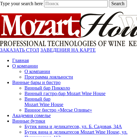
Type your search here
Search
ЗАКАЗАТЬ СТОЛ
ЗАВЕДЕНИЯ НА КАРТЕ
Главная
О компании
О компании
Программа лояльности
Винные бары и бистро
Винный бар Пикколо
Винный гастро-бар Mozart Wine House
Винный бар
Mozart Wine House
Винное бистро «Месье Оливье»
Академия сомелье
Винные бутики
Бутик вина и деликатесов, ул. Б. Садовая, 34А
Бутик вина и деликатесов Mozart Wine House, ул.