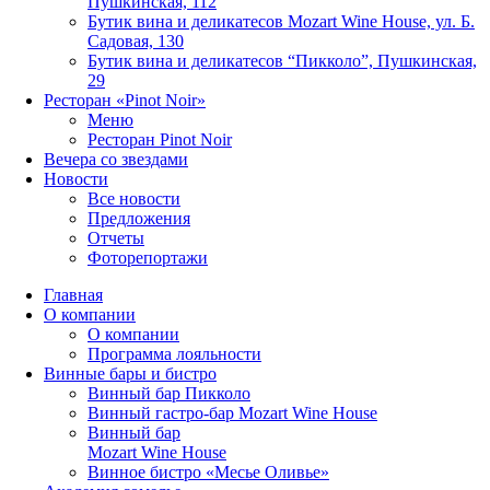
Пушкинская, 112
Бутик вина и деликатесов Mozart Wine House, ул. Б.
Садовая, 130
Бутик вина и деликатесов “Пикколо”, Пушкинская,
29
Ресторан «Pinot Noir»
Меню
Ресторан Pinot Noir
Вечера со звездами
Новости
Все новости
Предложения
Отчеты
Фоторепортажи
Главная
О компании
О компании
Программа лояльности
Винные бары и бистро
Винный бар Пикколо
Винный гастро-бар Mozart Wine House
Винный бар
Mozart Wine House
Винное бистро «Месье Оливье»