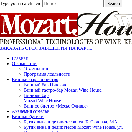
Type your search here
Search
ЗАКАЗАТЬ СТОЛ
ЗАВЕДЕНИЯ НА КАРТЕ
Главная
О компании
О компании
Программа лояльности
Винные бары и бистро
Винный бар Пикколо
Винный гастро-бар Mozart Wine House
Винный бар
Mozart Wine House
Винное бистро «Месье Оливье»
Академия сомелье
Винные бутики
Бутик вина и деликатесов, ул. Б. Садовая, 34А
Бутик вина и деликатесов Mozart Wine House, ул.