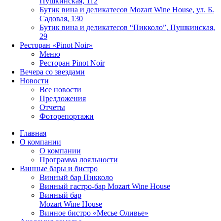
Пушкинская, 112
Бутик вина и деликатесов Mozart Wine House, ул. Б.
Садовая, 130
Бутик вина и деликатесов “Пикколо”, Пушкинская,
29
Ресторан «Pinot Noir»
Меню
Ресторан Pinot Noir
Вечера со звездами
Новости
Все новости
Предложения
Отчеты
Фоторепортажи
Главная
О компании
О компании
Программа лояльности
Винные бары и бистро
Винный бар Пикколо
Винный гастро-бар Mozart Wine House
Винный бар
Mozart Wine House
Винное бистро «Месье Оливье»