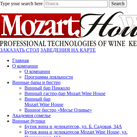
Type your search here
Search
ЗАКАЗАТЬ СТОЛ
ЗАВЕДЕНИЯ НА КАРТЕ
Главная
О компании
О компании
Программа лояльности
Винные бары и бистро
Винный бар Пикколо
Винный гастро-бар Mozart Wine House
Винный бар
Mozart Wine House
Винное бистро «Месье Оливье»
Академия сомелье
Винные бутики
Бутик вина и деликатесов, ул. Б. Садовая, 34А
Бутик вина и деликатесов Mozart Wine House, ул.