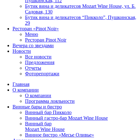
Пушкинская, 112
Бутик вина и деликатесов Mozart Wine House, ул. Б.
Садовая, 130
Бутик вина и деликатесов “Пикколо”, Пушкинская,
29
Ресторан «Pinot Noir»
Меню
Ресторан Pinot Noir
Вечера со звездами
Новости
Все новости
Предложения
Отчеты
Фоторепортажи
Главная
О компании
О компании
Программа лояльности
Винные бары и бистро
Винный бар Пикколо
Винный гастро-бар Mozart Wine House
Винный бар
Mozart Wine House
Винное бистро «Месье Оливье»