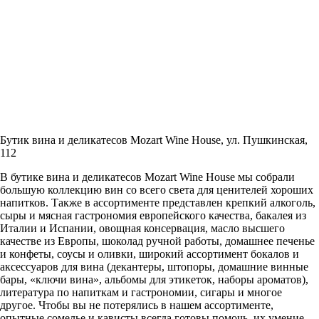
Бутик вина и деликатесов
Mozart Wine House
, ул. Пушкинская,
112
В бутике вина и деликатесов Mozart Wine House мы собрали
большую коллекцию вин со всего света для ценителей хороших
напитков. Также в ассортименте представлен крепкий алкоголь,
сыры и мясная гастрономия европейского качества, бакалея из
Италии и Испании, овощная консервация, масло высшего
качестве из Европы, шоколад ручной работы, домашнее печенье
и конфеты, соусы и оливки, широкий ассортимент бокалов и
аксессуаров для вина (декантеры, штопоры, домашние винные
бары, «ключи вина», альбомы для этикеток, наборы ароматов),
литература по напиткам и гастрономии, сигары и многое
другое. Чтобы вы не потерялись в нашем ассортименте,
опытные сомелье и кависты всегда готовы помочь, их умение