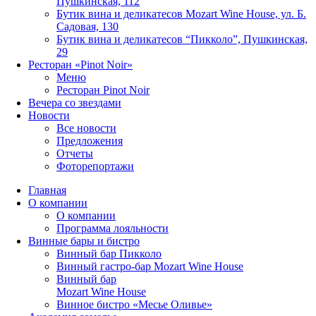
Пушкинская, 112
Бутик вина и деликатесов Mozart Wine House, ул. Б.
Садовая, 130
Бутик вина и деликатесов “Пикколо”, Пушкинская,
29
Ресторан «Pinot Noir»
Меню
Ресторан Pinot Noir
Вечера со звездами
Новости
Все новости
Предложения
Отчеты
Фоторепортажи
Главная
О компании
О компании
Программа лояльности
Винные бары и бистро
Винный бар Пикколо
Винный гастро-бар Mozart Wine House
Винный бар
Mozart Wine House
Винное бистро «Месье Оливье»