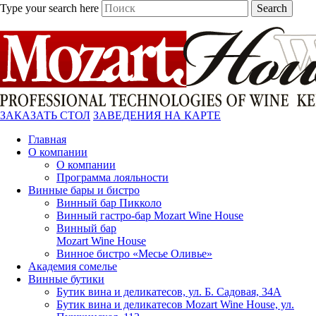
Type your search here
Search
ЗАКАЗАТЬ СТОЛ
ЗАВЕДЕНИЯ НА КАРТЕ
Главная
О компании
О компании
Программа лояльности
Винные бары и бистро
Винный бар Пикколо
Винный гастро-бар Mozart Wine House
Винный бар
Mozart Wine House
Винное бистро «Месье Оливье»
Академия сомелье
Винные бутики
Бутик вина и деликатесов, ул. Б. Садовая, 34А
Бутик вина и деликатесов Mozart Wine House, ул.