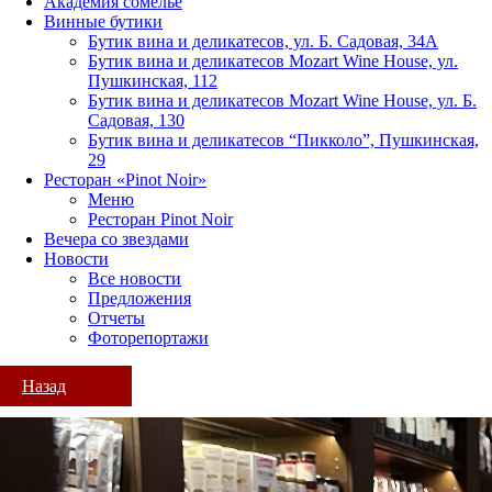
Академия сомелье
Винные бутики
Бутик вина и деликатесов, ул. Б. Садовая, 34А
Бутик вина и деликатесов Mozart Wine House, ул.
Пушкинская, 112
Бутик вина и деликатесов Mozart Wine House, ул. Б.
Садовая, 130
Бутик вина и деликатесов “Пикколо”, Пушкинская,
29
Ресторан «Pinot Noir»
Меню
Ресторан Pinot Noir
Вечера со звездами
Новости
Все новости
Предложения
Отчеты
Фоторепортажи
Назад