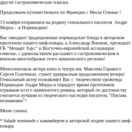
другие гастрономические изыски.
Продолжаем путешествовать по Франции с Месье Оливье !
13 ноября отправимся на родину гениального писателя Андре
Моруа - в Нормандию!
Вас ожидают традиционные нормандские блюда в авторском
прочтении нашего шеф-повара, а Александр Винник, президент
ГК "Моцарт Хаус" и Восточно-европейской ассоциации
сомелье, с удовольствием расскажет о гастрономическом и
винном многообразии этого живописного региона!
Моноспектакль актера кино и театра им. Максима Горького
Сергея Голотвина станет прекрасным продолжением вечера!
Гениальный актер познакомит Вас с творчеством уроженца
Нормандии Андре Моруа и порадует ярким прочтением
отрывков из его знаменитого романа, который по достоинству
считается лучшим из творческого наследия писателя, "Письма
незнакомке"!
Меню ужина:
* Salade normande с камамбером в авторской подаче нашего шеф-
повара