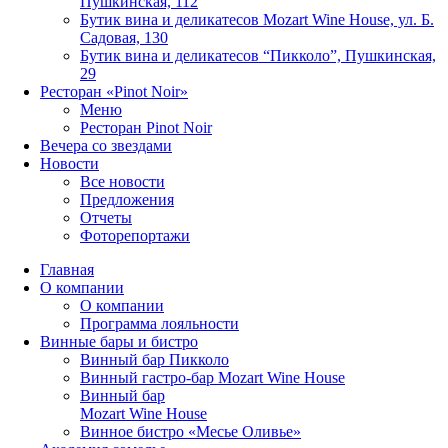
Пушкинская, 112
Бутик вина и деликатесов Mozart Wine House, ул. Б.
Садовая, 130
Бутик вина и деликатесов “Пикколо”, Пушкинская,
29
Ресторан «Pinot Noir»
Меню
Ресторан Pinot Noir
Вечера со звездами
Новости
Все новости
Предложения
Отчеты
Фоторепортажи
Главная
О компании
О компании
Программа лояльности
Винные бары и бистро
Винный бар Пикколо
Винный гастро-бар Mozart Wine House
Винный бар
Mozart Wine House
Винное бистро «Месье Оливье»