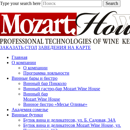
Type your search here
Search
ЗАКАЗАТЬ СТОЛ
ЗАВЕДЕНИЯ НА КАРТЕ
Главная
О компании
О компании
Программа лояльности
Винные бары и бистро
Винный бар Пикколо
Винный гастро-бар Mozart Wine House
Винный бар
Mozart Wine House
Винное бистро «Месье Оливье»
Академия сомелье
Винные бутики
Бутик вина и деликатесов, ул. Б. Садовая, 34А
Бутик вина и деликатесов Mozart Wine House, ул.