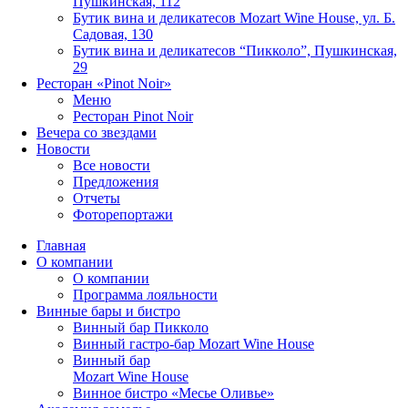
Пушкинская, 112
Бутик вина и деликатесов Mozart Wine House, ул. Б.
Садовая, 130
Бутик вина и деликатесов “Пикколо”, Пушкинская,
29
Ресторан «Pinot Noir»
Меню
Ресторан Pinot Noir
Вечера со звездами
Новости
Все новости
Предложения
Отчеты
Фоторепортажи
Главная
О компании
О компании
Программа лояльности
Винные бары и бистро
Винный бар Пикколо
Винный гастро-бар Mozart Wine House
Винный бар
Mozart Wine House
Винное бистро «Месье Оливье»