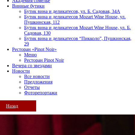
Академия сомелье
Винные бутики
Бутик вина и деликатесов, ул. Б. Садовая, 34А
Бутик вина и деликатесов Mozart Wine House, ул.
Пушкинская, 112
Бутик вина и деликатесов Mozart Wine House, ул. Б.
Садовая, 130
Бутик вина и деликатесов “Пикколо”, Пушкинская,
29
Ресторан «Pinot Noir»
Меню
Ресторан Pinot Noir
Вечера со звездами
Новости
Все новости
Предложения
Отчеты
Фоторепортажи
Назад