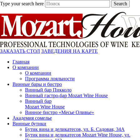
Type your search here
Search
ЗАКАЗАТЬ СТОЛ
ЗАВЕДЕНИЯ НА КАРТЕ
Главная
О компании
О компании
Программа лояльности
Винные бары и бистро
Винный бар Пикколо
Винный гастро-бар Mozart Wine House
Винный бар
Mozart Wine House
Винное бистро «Месье Оливье»
Академия сомелье
Винные бутики
Бутик вина и деликатесов, ул. Б. Садовая, 34А
Бутик вина и деликатесов Mozart Wine House, ул.