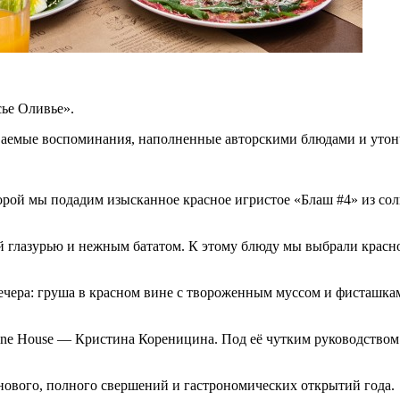
ье Оливье».
абываемые воспоминания, наполненные авторскими блюдами и ут
торой мы подадим изысканное красное игристое «Блаш #4» из со
 глазурью и нежным бататом. К этому блюду мы выбрали красно
о вечера: груша в красном вине с твороженным муссом и фисташ
ine House — Кристина Кореницина. Под её чутким руководством
м нового, полного свершений и гастрономических открытий года.