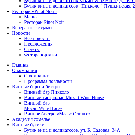
Бутик вина и деликатесов Mozart Wine House, ул. Б. 
Бутик вина и деликатесов “Пикколо”, Пушкинская, 
Ресторан «Pinot Noir»
Меню
Ресторан Pinot Noir
Вечера со звездами
Новости
Все новости
Предложения
Отчеты
Фоторепортажи
Главная
О компании
О компании
Программа лояльности
Винные бары и бистро
Винный бар Пикколо
Винный гастро-бар Mozart Wine House
Винный бар
Mozart Wine House
Винное бистро «Месье Оливье»
Академия сомелье
Винные бутики
Бутик вина и деликатесов, ул. Б. Садовая, 34А