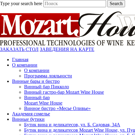
Type your search here
Search
ЗАКАЗАТЬ СТОЛ
ЗАВЕДЕНИЯ НА КАРТЕ
Главная
О компании
О компании
Программа лояльности
Винные бары и бистро
Винный бар Пикколо
Винный гастро-бар Mozart Wine House
Винный бар
Mozart Wine House
Винное бистро «Месье Оливье»
Академия сомелье
Винные бутики
Бутик вина и деликатесов, ул. Б. Садовая, 34А
Бутик вина и деликатесов Mozart Wine House, ул. Пу