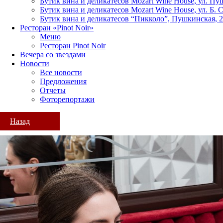
Бутик вина и деликатесов Mozart Wine House, ул. Пу
Бутик вина и деликатесов Mozart Wine House, ул. Б. 
Бутик вина и деликатесов “Пикколо”, Пушкинская, 
Ресторан «Pinot Noir»
Меню
Ресторан Pinot Noir
Вечера со звездами
Новости
Все новости
Предложения
Отчеты
Фоторепортажи
Назад