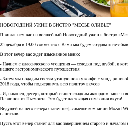
НОВОГОДНИЙ УЖИН В БИСТРО "МЕСЬЕ ОЛИВЬЕ"
Приглашаем вас на волшебный Новогодний ужин в бистро «Мес
25 декабря в 19:00 совместно с Вами мы будем создавать нез
В этот вечер вас ждет изысканное меню:
- Начнем с классического угощения — селедки под шубой, к ко
нашего гастрономического путешествия.
- Затем мы подадим гостям утиную ножку конфи с мандариновой
2018 года, чтобы подчеркнуть всю палитру вкусов
- И, наконец, десерт, который станет сладким аккордом нашег
Перлино» из Пьемонта. Это будет настоящая симфония вкуса!
Ведущей нашего вечера станет шеф-сомелье компании Mozart W
напитков.
Пусть этот вечер станет для вас завершением старого и начало