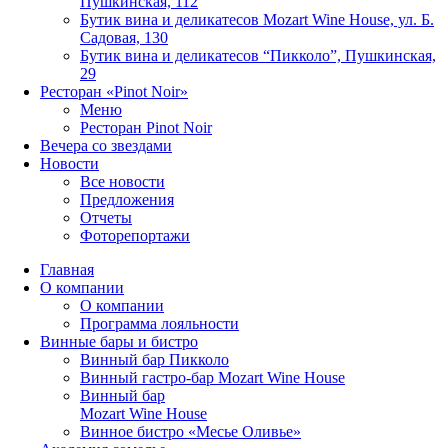
Пушкинская, 112
Бутик вина и деликатесов Mozart Wine House, ул. Б.
Садовая, 130
Бутик вина и деликатесов “Пикколо”, Пушкинская,
29
Ресторан «Pinot Noir»
Меню
Ресторан Pinot Noir
Вечера со звездами
Новости
Все новости
Предложения
Отчеты
Фоторепортажи
Главная
О компании
О компании
Программа лояльности
Винные бары и бистро
Винный бар Пикколо
Винный гастро-бар Mozart Wine House
Винный бар
Mozart Wine House
Винное бистро «Месье Оливье»