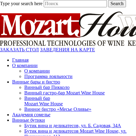
Type your search here
Search
ЗАКАЗАТЬ СТОЛ
ЗАВЕДЕНИЯ НА КАРТЕ
Главная
О компании
О компании
Программа лояльности
Винные бары и бистро
Винный бар Пикколо
Винный гастро-бар Mozart Wine House
Винный бар
Mozart Wine House
Винное бистро «Месье Оливье»
Академия сомелье
Винные бутики
Бутик вина и деликатесов, ул. Б. Садовая, 34А
Бутик вина и деликатесов Mozart Wine House, ул.