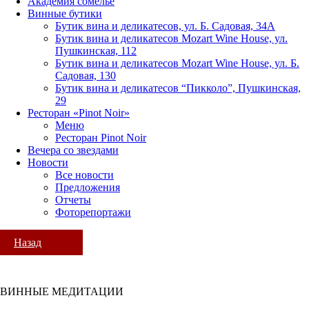
Академия сомелье
Винные бутики
Бутик вина и деликатесов, ул. Б. Садовая, 34А
Бутик вина и деликатесов Mozart Wine House, ул.
Пушкинская, 112
Бутик вина и деликатесов Mozart Wine House, ул. Б.
Садовая, 130
Бутик вина и деликатесов “Пикколо”, Пушкинская,
29
Ресторан «Pinot Noir»
Меню
Ресторан Pinot Noir
Вечера со звездами
Новости
Все новости
Предложения
Отчеты
Фоторепортажи
Назад
ВИННЫЕ МЕДИТАЦИИ