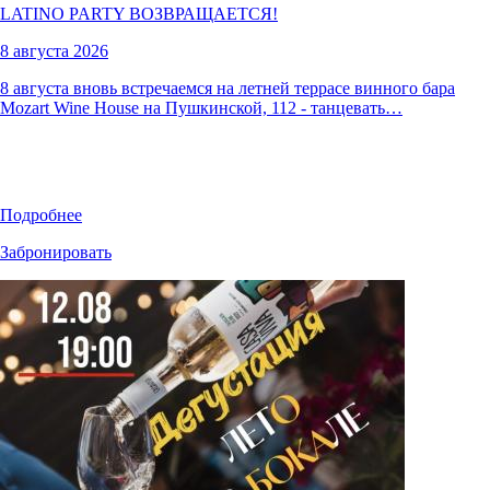
LATINO PARTY ВОЗВРАЩАЕТСЯ!
8 августа 2026
8 августа вновь встречаемся на летней террасе винного бара
Mozart Wine House на Пушкинской, 112 - танцевать…
Подробнее
Забронировать