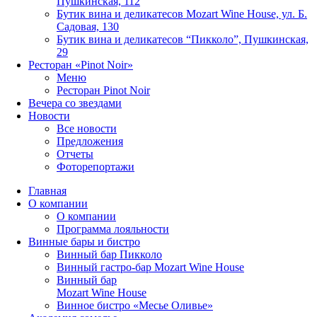
Пушкинская, 112
Бутик вина и деликатесов Mozart Wine House, ул. Б.
Садовая, 130
Бутик вина и деликатесов “Пикколо”, Пушкинская,
29
Ресторан «Pinot Noir»
Меню
Ресторан Pinot Noir
Вечера со звездами
Новости
Все новости
Предложения
Отчеты
Фоторепортажи
Главная
О компании
О компании
Программа лояльности
Винные бары и бистро
Винный бар Пикколо
Винный гастро-бар Mozart Wine House
Винный бар
Mozart Wine House
Винное бистро «Месье Оливье»