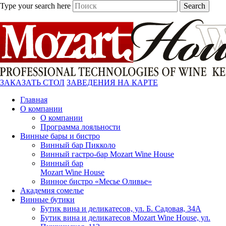
Type your search here
Search
ЗАКАЗАТЬ СТОЛ
ЗАВЕДЕНИЯ НА КАРТЕ
Главная
О компании
О компании
Программа лояльности
Винные бары и бистро
Винный бар Пикколо
Винный гастро-бар Mozart Wine House
Винный бар
Mozart Wine House
Винное бистро «Месье Оливье»
Академия сомелье
Винные бутики
Бутик вина и деликатесов, ул. Б. Садовая, 34А
Бутик вина и деликатесов Mozart Wine House, ул.