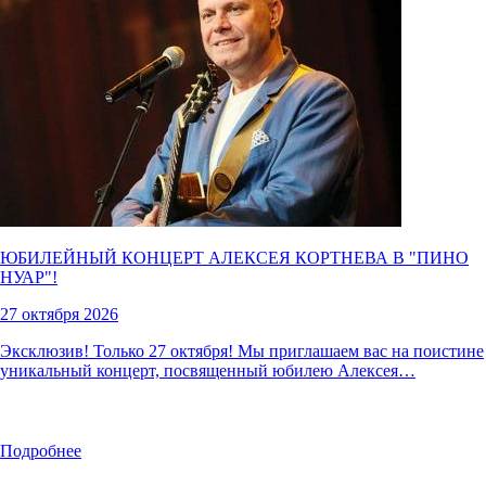
ЮБИЛЕЙНЫЙ КОНЦЕРТ АЛЕКСЕЯ КОРТНЕВА В "
ПИНО
НУАР
"!
27 октября 2026
Эксклюзив! Только 27 октября! Мы приглашаем вас на поистине
уникальный концерт, посвященный юбилею Алексея…
Подробнее