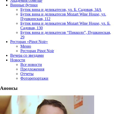
Академия сомелье
Винные бутики
Бутик вина и деликатесов, ул. Б. Садовая, 34А
Бутик вина и деликатесов Mozart Wine House, ул.
Пушкинская, 112
Бутик вина и деликатесов Mozart Wine House, ул. Б.
Садовая, 130
Бутик вина и деликатесов “Пикколо”, Пушкинская,
29
Ресторан «Pinot Noir»
Меню
Ресторан Pinot Noir
Вечера со звездами
Новости
Все новости
Предложения
Отчеты
Фоторепортажи
Анонсы