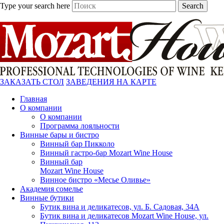
Type your search here
Search
ЗАКАЗАТЬ СТОЛ
ЗАВЕДЕНИЯ НА КАРТЕ
Главная
О компании
О компании
Программа лояльности
Винные бары и бистро
Винный бар Пикколо
Винный гастро-бар Mozart Wine House
Винный бар
Mozart Wine House
Винное бистро «Месье Оливье»
Академия сомелье
Винные бутики
Бутик вина и деликатесов, ул. Б. Садовая, 34А
Бутик вина и деликатесов Mozart Wine House, ул.