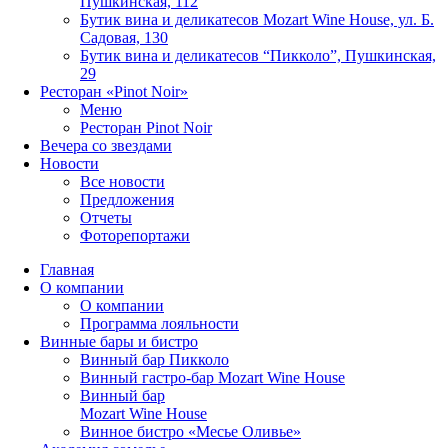
Пушкинская, 112
Бутик вина и деликатесов Mozart Wine House, ул. Б.
Садовая, 130
Бутик вина и деликатесов “Пикколо”, Пушкинская,
29
Ресторан «Pinot Noir»
Меню
Ресторан Pinot Noir
Вечера со звездами
Новости
Все новости
Предложения
Отчеты
Фоторепортажи
Главная
О компании
О компании
Программа лояльности
Винные бары и бистро
Винный бар Пикколо
Винный гастро-бар Mozart Wine House
Винный бар
Mozart Wine House
Винное бистро «Месье Оливье»