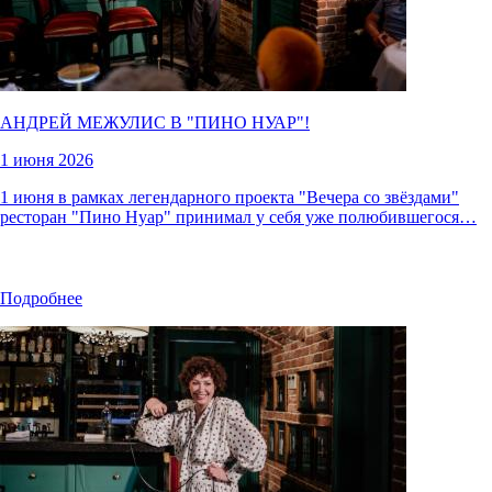
АНДРЕЙ МЕЖУЛИС В "
ПИНО НУАР
"!
1 июня 2026
1 июня в рамках легендарного проекта "Вечера со звёздами"
ресторан "Пино Нуар" принимал у себя уже полюбившегося…
Подробнее