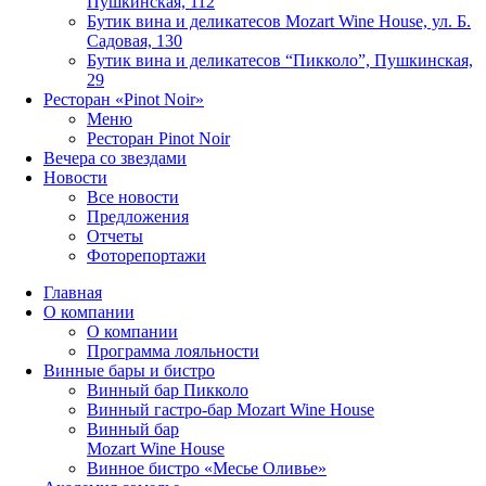
Пушкинская, 112
Бутик вина и деликатесов Mozart Wine House, ул. Б.
Садовая, 130
Бутик вина и деликатесов “Пикколо”, Пушкинская,
29
Ресторан «Pinot Noir»
Меню
Ресторан Pinot Noir
Вечера со звездами
Новости
Все новости
Предложения
Отчеты
Фоторепортажи
Главная
О компании
О компании
Программа лояльности
Винные бары и бистро
Винный бар Пикколо
Винный гастро-бар Mozart Wine House
Винный бар
Mozart Wine House
Винное бистро «Месье Оливье»