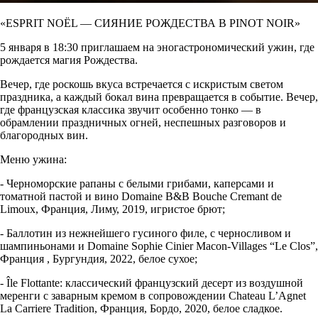
«ESPRIT NOËL — СИЯНИЕ РОЖДЕСТВА В PINOT NOIR»
5 января в 18:30 приглашаем на эногастрономический ужин, где
рождается магия Рождества.
Вечер, где роскошь вкуса встречается с искристым светом
праздника, а каждый бокал вина превращается в событие. Вечер,
где французская классика звучит особенно тонко — в
обрамлении праздничных огней, неспешных разговоров и
благородных вин.
Меню ужина:
- Черноморские рапаны с белыми грибами, каперсами и
томатной пастой и вино Domaine B&B Bouche Cremant de
Limoux, Франция, Лиму, 2019, игристое брют;
- Баллотин из нежнейшего гусиного филе, с черносливом и
шампиньонами и Domaine Sophie Cinier Macon-Villages “Le Clos”,
Франция , Бургундия, 2022, белое сухое;
- Île Flottante: классический французский десерт из воздушной
меренги с заварным кремом в сопровождении Chateau L’Agnet
La Carriere Tradition, Франция, Бордо, 2020, белое сладкое.