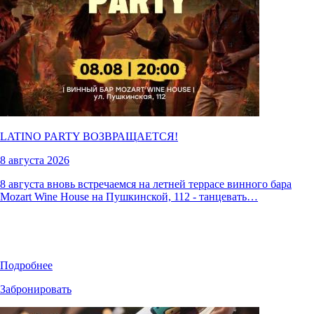
LATINO PARTY ВОЗВРАЩАЕТСЯ!
8 августа 2026
8 августа вновь встречаемся на летней террасе винного бара
Mozart Wine House на Пушкинской, 112 - танцевать…
Подробнее
Забронировать