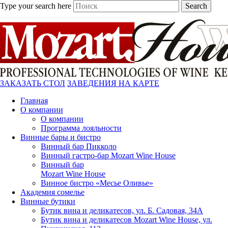
Type your search here
Search
ЗАКАЗАТЬ СТОЛ
ЗАВЕДЕНИЯ НА КАРТЕ
Главная
О компании
О компании
Программа лояльности
Винные бары и бистро
Винный бар Пикколо
Винный гастро-бар Mozart Wine House
Винный бар
Mozart Wine House
Винное бистро «Месье Оливье»
Академия сомелье
Винные бутики
Бутик вина и деликатесов, ул. Б. Садовая, 34А
Бутик вина и деликатесов Mozart Wine House, ул.