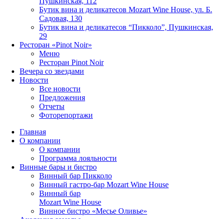
Пушкинская, 112
Бутик вина и деликатесов Mozart Wine House, ул. Б.
Садовая, 130
Бутик вина и деликатесов “Пикколо”, Пушкинская,
29
Ресторан «Pinot Noir»
Меню
Ресторан Pinot Noir
Вечера со звездами
Новости
Все новости
Предложения
Отчеты
Фоторепортажи
Главная
О компании
О компании
Программа лояльности
Винные бары и бистро
Винный бар Пикколо
Винный гастро-бар Mozart Wine House
Винный бар
Mozart Wine House
Винное бистро «Месье Оливье»