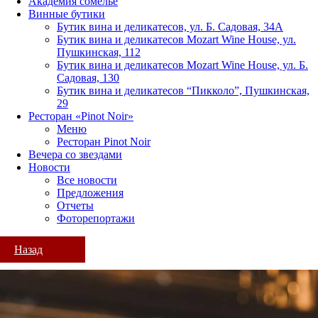
Академия сомелье
Винные бутики
Бутик вина и деликатесов, ул. Б. Садовая, 34А
Бутик вина и деликатесов Mozart Wine House, ул.
Пушкинская, 112
Бутик вина и деликатесов Mozart Wine House, ул. Б.
Садовая, 130
Бутик вина и деликатесов “Пикколо”, Пушкинская,
29
Ресторан «Pinot Noir»
Меню
Ресторан Pinot Noir
Вечера со звездами
Новости
Все новости
Предложения
Отчеты
Фоторепортажи
Назад