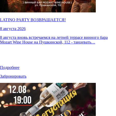
LATINO PARTY ВОЗВРАЩАЕТСЯ!
8 августа 2026
8 августа вновь встречаемся на летней террасе винного бара
Mozart Wine House на Пушкинской, 112 - танцевать…
Подробнее
Забронировать