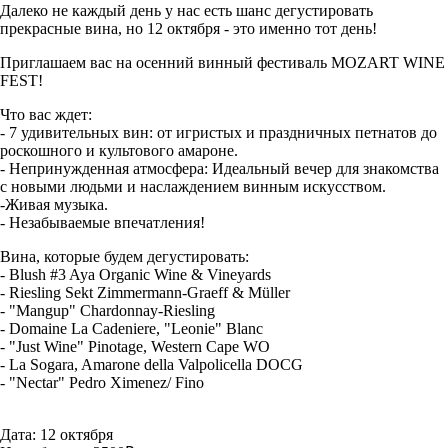
Далеко не каждый день у нас есть шанс дегустировать
прекрасные вина, но 12 октября - это именно тот день!
Приглашаем вас на осенний винный фестиваль MOZART WINE
FEST!
Что вас ждет:
- 7 удивительных вин: от игристых и праздничных петнатов до
роскошного и культового амароне.
- Непринужденная атмосфера: Идеальный вечер для знакомства
с новыми людьми и наслаждением винным искусством.
-Живая музыка.
- Незабываемые впечатления!
Вина, которые будем дегустировать:
- Blush #3 Aya Organic Wine & Vineyards
- Riesling Sekt Zimmermann-Graeff & Müller
- "Mangup" Chardonnay-Riesling
- Domaine La Cadeniere, "Leonie" Blanc
- "Just Wine" Pinotage, Western Cape WO
- La Sogara, Amarone della Valpolicella DOCG
- "Nectar" Pedro Ximenez/ Fino
Дата: 12 октября