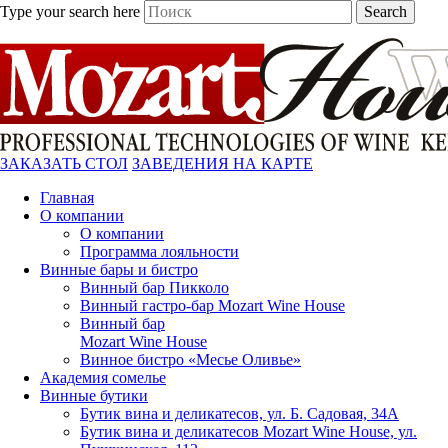
Type your search here
Search
ЗАКАЗАТЬ СТОЛ
ЗАВЕДЕНИЯ НА КАРТЕ
Главная
О компании
О компании
Программа лояльности
Винные бары и бистро
Винный бар Пикколо
Винный гастро-бар Mozart Wine House
Винный бар
Mozart Wine House
Винное бистро «Месье Оливье»
Академия сомелье
Винные бутики
Бутик вина и деликатесов, ул. Б. Садовая, 34А
Бутик вина и деликатесов Mozart Wine House, ул.