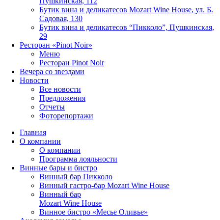
Пушкинская, 112
Бутик вина и деликатесов Mozart Wine House, ул. Б.
Садовая, 130
Бутик вина и деликатесов “Пикколо”, Пушкинская,
29
Ресторан «Pinot Noir»
Меню
Ресторан Pinot Noir
Вечера со звездами
Новости
Все новости
Предложения
Отчеты
Фоторепортажи
Главная
О компании
О компании
Программа лояльности
Винные бары и бистро
Винный бар Пикколо
Винный гастро-бар Mozart Wine House
Винный бар
Mozart Wine House
Винное бистро «Месье Оливье»