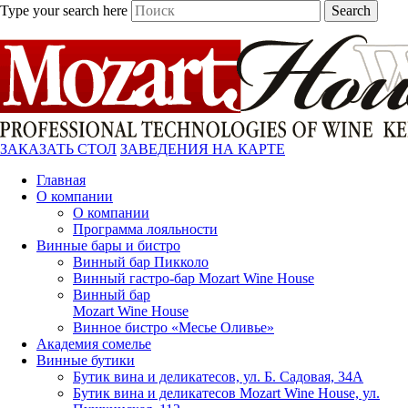
Type your search here
Search
ЗАКАЗАТЬ СТОЛ
ЗАВЕДЕНИЯ НА КАРТЕ
Главная
О компании
О компании
Программа лояльности
Винные бары и бистро
Винный бар Пикколо
Винный гастро-бар Mozart Wine House
Винный бар
Mozart Wine House
Винное бистро «Месье Оливье»
Академия сомелье
Винные бутики
Бутик вина и деликатесов, ул. Б. Садовая, 34А
Бутик вина и деликатесов Mozart Wine House, ул.