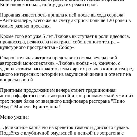
Кончаловского-мл., но и у других режиссеров.
Народная известность пришла к ней после выхода сериала
«Антикиллер», всего же на счету актрисы больше 120 ролей в
самых разных проектах.
Кроме того вот уже 5 лет Любовь выступает в роли идеолога,
продюссера, режиссера и актрисы собственного театра –
культурного пространства «Собор».
Очаровательная актриса представит гостям вечера свой
авторский моноспектакль «Любовь любви» и, конечно, с
удовольствием расскажет о самых ярких ролях в кино и театре,
много интересных историй из закулисной жизни и ответит на
вопросы гостей.
Приятным продолжением вечера станет традиционная
автограф-, фотосессия с актрисой и гастрономический ужин из
трех подач блюд от звездного шеф-повара ресторана "Пино
Нуар" Мишеля Кристманна!
Меню ужина:
- Деликатное карпаччо из креветок-гамбас и донского судака.
Подаётся с клубничной эмульсией и пенкой из эстрагона с