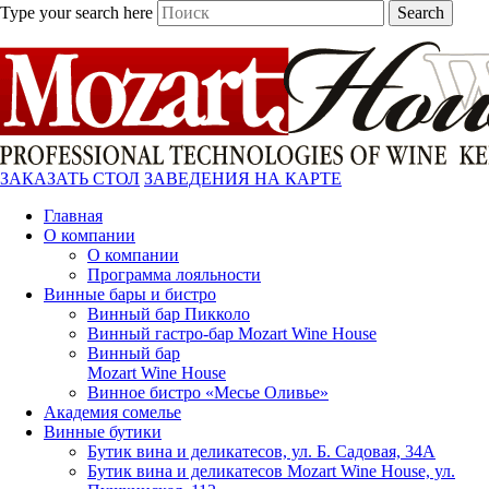
Type your search here
Search
ЗАКАЗАТЬ СТОЛ
ЗАВЕДЕНИЯ НА КАРТЕ
Главная
О компании
О компании
Программа лояльности
Винные бары и бистро
Винный бар Пикколо
Винный гастро-бар Mozart Wine House
Винный бар
Mozart Wine House
Винное бистро «Месье Оливье»
Академия сомелье
Винные бутики
Бутик вина и деликатесов, ул. Б. Садовая, 34А
Бутик вина и деликатесов Mozart Wine House, ул.