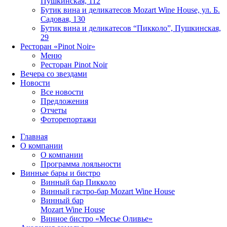
Пушкинская, 112
Бутик вина и деликатесов Mozart Wine House, ул. Б.
Садовая, 130
Бутик вина и деликатесов “Пикколо”, Пушкинская,
29
Ресторан «Pinot Noir»
Меню
Ресторан Pinot Noir
Вечера со звездами
Новости
Все новости
Предложения
Отчеты
Фоторепортажи
Главная
О компании
О компании
Программа лояльности
Винные бары и бистро
Винный бар Пикколо
Винный гастро-бар Mozart Wine House
Винный бар
Mozart Wine House
Винное бистро «Месье Оливье»