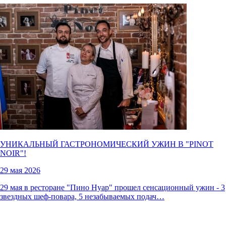
УНИКАЛЬНЫЙ ГАСТРОНОМИЧЕСКИЙ УЖИН В "
PINOT
NOIR
"!
29 мая 2026
29 мая в ресторане "Пино Нуар" прошел сенсационный ужин - 3
звездных шеф-повара, 5 незабываемых подач…