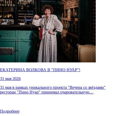
ЕКАТЕРИНА ВОЛКОВА В "
ПИНО НУАР
"!
31 мая 2026
31 мая в рамках уникального проекта "Вечера со звёздами"
ресторан "Пино Нуар" принимал очаровательную…
Подробнее