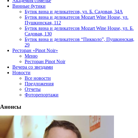
Академия сомелье
Винные бутики
Бутик вина и деликатесов, ул. Б. Садовая, 34А
Бутик вина и деликатесов Mozart Wine House, ул.
Пушкинская, 112
Бутик вина и деликатесов Mozart Wine House, ул. Б.
Садовая, 130
Бутик вина и деликатесов “Пикколо”, Пушкинская,
29
Ресторан «Pinot Noir»
Меню
Ресторан Pinot Noir
Вечера со звездами
Новости
Все новости
Предложения
Отчеты
Фоторепортажи
Анонсы