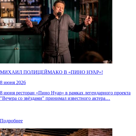
МИХАИЛ ПОЛИЦЕЙМАКО В «
ПИНО НУАР
»!
8 июня 2026
8 июня ресторан «Пино Нуар» в рамках легендарного проекта
"Вечера со звёздами" принимал известного актера…
Подробнее