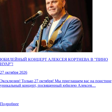
ЮБИЛЕЙНЫЙ КОНЦЕРТ АЛЕКСЕЯ КОРТНЕВА В "
ПИНО
НУАР
"!
27 октября 2026
Эксклюзив! Только 27 октября! Мы приглашаем вас на поистине
уникальный концерт, посвященный юбилею Алексея…
Подробнее