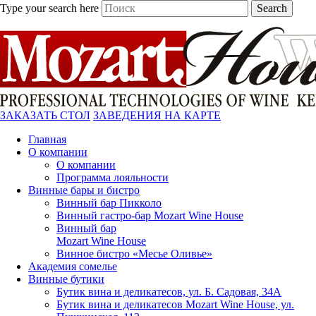
Type your search here
Search
ЗАКАЗАТЬ СТОЛ
ЗАВЕДЕНИЯ НА КАРТЕ
Главная
О компании
О компании
Программа лояльности
Винные бары и бистро
Винный бар Пикколо
Винный гастро-бар Mozart Wine House
Винный бар
Mozart Wine House
Винное бистро «Месье Оливье»
Академия сомелье
Винные бутики
Бутик вина и деликатесов, ул. Б. Садовая, 34А
Бутик вина и деликатесов Mozart Wine House, ул.