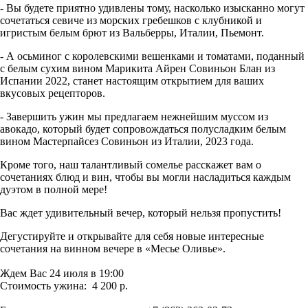
- Вы будете приятно удивлены тому, насколько изысканно могут
сочетаться севиче из морских гребешков с клубникой и
игристым белым брют из Вальберры, Италии, Пьемонт.
- А осьминог с королевскими вешенками и томатами, поданный
с белым сухим вином Марикита Айрен Совиньон Блан из
Испании 2022, станет настоящим открытием для ваших
вкусовых рецепторов.
- Завершить ужин мы предлагаем нежнейшим муссом из
авокадо, который будет сопровождаться полусладким белым
вином Мастерпайсез Совиньон из Италии, 2023 года.
Кроме того, наш талантливый сомелье расскажет вам о
сочетаниях блюд и вин, чтобы вы могли насладиться каждым
дуэтом в полной мере!
Вас ждет удивительный вечер, который нельзя пропустить!
Дегустируйте и открывайте для себя новые интересные
сочетания на винном вечере в «Месье Оливье».
⠀
Ждем Вас 24 июля в 19:00
Стоимость ужина: 4 200 р.
⠀