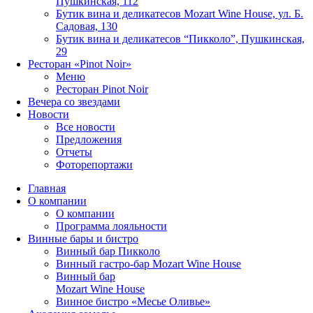
Пушкинская, 112
Бутик вина и деликатесов Mozart Wine House, ул. Б.
Садовая, 130
Бутик вина и деликатесов “Пикколо”, Пушкинская,
29
Ресторан «Pinot Noir»
Меню
Ресторан Pinot Noir
Вечера со звездами
Новости
Все новости
Предложения
Отчеты
Фоторепортажи
Главная
О компании
О компании
Программа лояльности
Винные бары и бистро
Винный бар Пикколо
Винный гастро-бар Mozart Wine House
Винный бар
Mozart Wine House
Винное бистро «Месье Оливье»