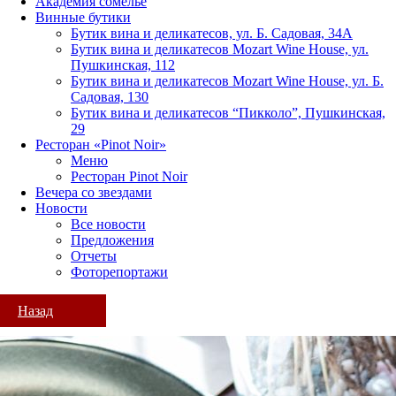
Академия сомелье
Винные бутики
Бутик вина и деликатесов, ул. Б. Садовая, 34А
Бутик вина и деликатесов Mozart Wine House, ул.
Пушкинская, 112
Бутик вина и деликатесов Mozart Wine House, ул. Б.
Садовая, 130
Бутик вина и деликатесов “Пикколо”, Пушкинская,
29
Ресторан «Pinot Noir»
Меню
Ресторан Pinot Noir
Вечера со звездами
Новости
Все новости
Предложения
Отчеты
Фоторепортажи
Назад