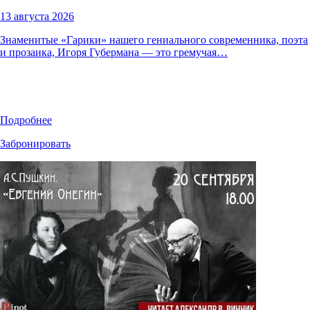
13 августа 2026
Знаменитые «Гарики» нашего гениального современника, поэта
и прозаика, Игоря Губермана — это гремучая…
Подробнее
Забронировать