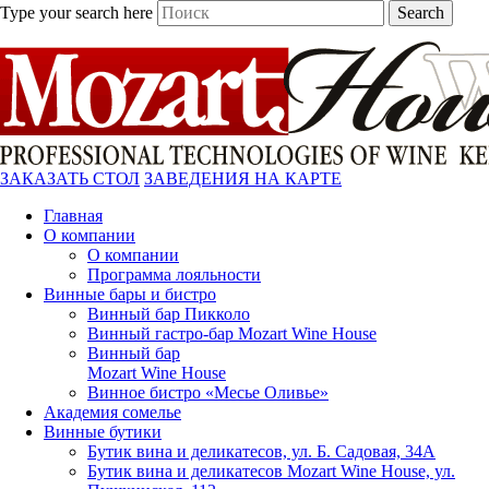
Type your search here
Search
ЗАКАЗАТЬ СТОЛ
ЗАВЕДЕНИЯ НА КАРТЕ
Главная
О компании
О компании
Программа лояльности
Винные бары и бистро
Винный бар Пикколо
Винный гастро-бар Mozart Wine House
Винный бар
Mozart Wine House
Винное бистро «Месье Оливье»
Академия сомелье
Винные бутики
Бутик вина и деликатесов, ул. Б. Садовая, 34А
Бутик вина и деликатесов Mozart Wine House, ул.