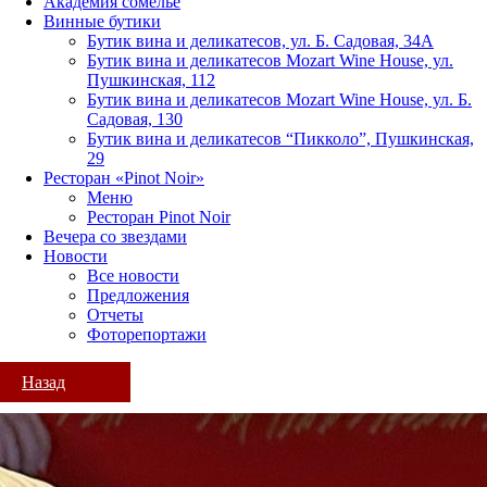
Академия сомелье
Винные бутики
Бутик вина и деликатесов, ул. Б. Садовая, 34А
Бутик вина и деликатесов Mozart Wine House, ул.
Пушкинская, 112
Бутик вина и деликатесов Mozart Wine House, ул. Б.
Садовая, 130
Бутик вина и деликатесов “Пикколо”, Пушкинская,
29
Ресторан «Pinot Noir»
Меню
Ресторан Pinot Noir
Вечера со звездами
Новости
Все новости
Предложения
Отчеты
Фоторепортажи
Назад