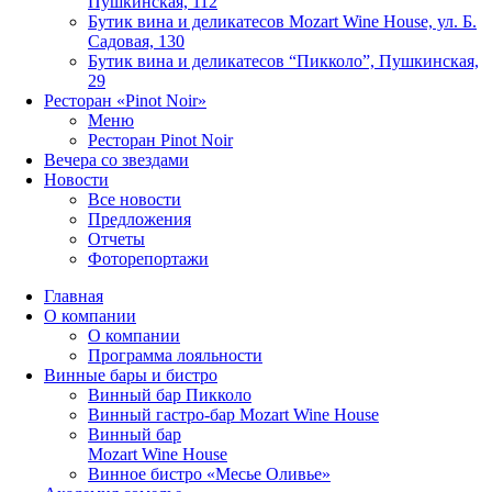
Пушкинская, 112
Бутик вина и деликатесов Mozart Wine House, ул. Б.
Садовая, 130
Бутик вина и деликатесов “Пикколо”, Пушкинская,
29
Ресторан «Pinot Noir»
Меню
Ресторан Pinot Noir
Вечера со звездами
Новости
Все новости
Предложения
Отчеты
Фоторепортажи
Главная
О компании
О компании
Программа лояльности
Винные бары и бистро
Винный бар Пикколо
Винный гастро-бар Mozart Wine House
Винный бар
Mozart Wine House
Винное бистро «Месье Оливье»