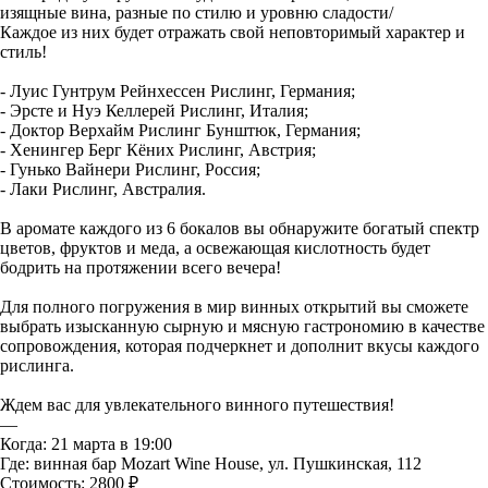
изящные вина, разные по стилю и уровню сладости/⠀
Каждое из них будет отражать свой неповторимый характер и
стиль!
⠀
- Луис Гунтрум Рейнхессен Рислинг, Германия;
- Эрсте и Нуэ Келлерей Рислинг, Италия;
- Доктор Верхайм Рислинг Бунштюк, Германия;
- Хенингер Берг Кёних Рислинг, Австрия;
- Гунько Вайнери Рислинг, Россия;
- Лаки Рислинг, Австралия.
⠀
В аромате каждого из 6 бокалов вы обнаружите богатый спектр
цветов, фруктов и меда, а освежающая кислотность будет
бодрить на протяжении всего вечера!
⠀
Для полного погружения в мир винных открытий вы сможете
выбрать изысканную сырную и мясную гастрономию в качестве
сопровождения, которая подчеркнет и дополнит вкусы каждого
рислинга.
⠀
Ждем вас для увлекательного винного путешествия!
—
Когда: 21 марта в 19:00
Где: винная бар Mozart Wine House, ул. Пушкинская, 112
Стоимость: 2800 ₽