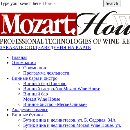
Type your search here
Search
ЗАКАЗАТЬ СТОЛ
ЗАВЕДЕНИЯ НА КАРТЕ
Главная
О компании
О компании
Программа лояльности
Винные бары и бистро
Винный бар Пикколо
Винный гастро-бар Mozart Wine House
Винный бар
Mozart Wine House
Винное бистро «Месье Оливье»
Академия сомелье
Винные бутики
Бутик вина и деликатесов, ул. Б. Садовая, 34А
Бутик вина и деликатесов Mozart Wine House, ул.