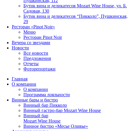
Пушкинская, 112
Бутик вина и деликатесов Mozart Wine House, ул. Б.
Садовая, 130
Бутик вина и деликатесов “Пикколо”, Пушкинская,
29
Ресторан «Pinot Noir»
Меню
Ресторан Pinot Noir
Вечера со звездами
Новости
Все новости
Предложения
Отчеты
Фоторепортажи
Главная
О компании
О компании
Программа лояльности
Винные бары и бистро
Винный бар Пикколо
Винный гастро-бар Mozart Wine House
Винный бар
Mozart Wine House
Винное бистро «Месье Оливье»