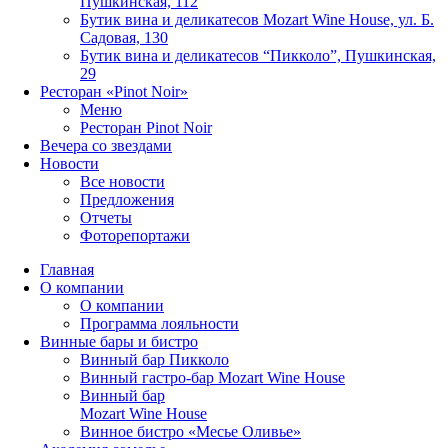
Пушкинская, 112
Бутик вина и деликатесов Mozart Wine House, ул. Б.
Садовая, 130
Бутик вина и деликатесов “Пикколо”, Пушкинская,
29
Ресторан «Pinot Noir»
Меню
Ресторан Pinot Noir
Вечера со звездами
Новости
Все новости
Предложения
Отчеты
Фоторепортажи
Главная
О компании
О компании
Программа лояльности
Винные бары и бистро
Винный бар Пикколо
Винный гастро-бар Mozart Wine House
Винный бар
Mozart Wine House
Винное бистро «Месье Оливье»