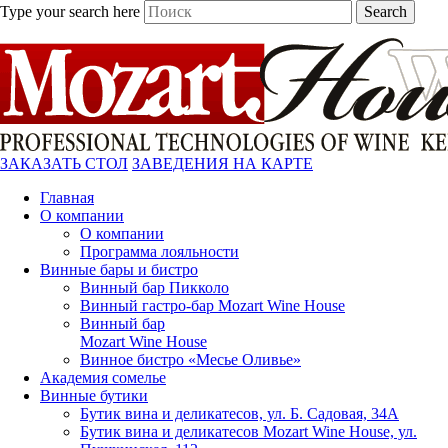
Type your search here
Search
ЗАКАЗАТЬ СТОЛ
ЗАВЕДЕНИЯ НА КАРТЕ
Главная
О компании
О компании
Программа лояльности
Винные бары и бистро
Винный бар Пикколо
Винный гастро-бар Mozart Wine House
Винный бар
Mozart Wine House
Винное бистро «Месье Оливье»
Академия сомелье
Винные бутики
Бутик вина и деликатесов, ул. Б. Садовая, 34А
Бутик вина и деликатесов Mozart Wine House, ул.