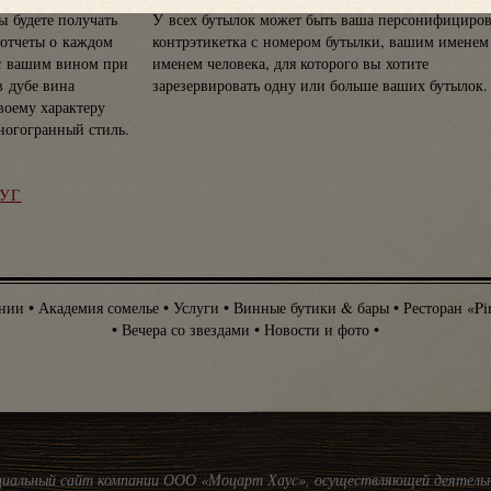
ы будете получать
У всех бутылок может быть ваша персонифициро
оотчеты о каждом
контрэтикетка с номером бутылки, вашим именем
с вашим вином при
именем человека, для которого вы хотите
в дубе вина
зарезервировать одну или больше ваших бутылок.
воему характеру
ногогранный стиль.
УГ
нии
•
Академия сомелье
•
Услуги
•
Винные бутики & бары
•
Ресторан «Pi
•
Вечера со звездами
•
Новости и фото
•
иальный сайт компании ООО «Моцарт Хаус», осуществляющей деятель