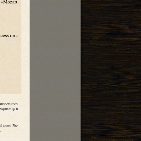
 «Mozart
cess on a
—
ннолетнего
 характер и
чший
8 years. The
.
ьного