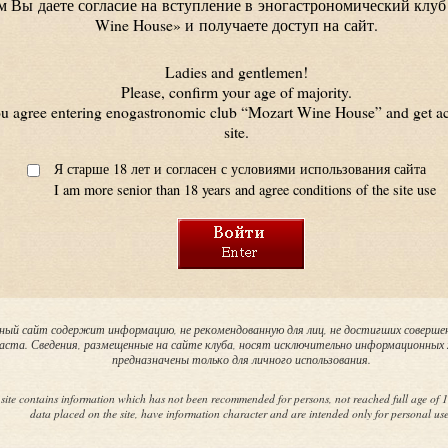
 Вы даете согласие на вступление в эногастрономический клуб
Wine House» и получаете доступ на сайт.
ие
ение
Ladies and gentlemen!
Please, confirm your age of majority.
ных коллекций
u agree entering enogastronomic club “Mozart Wine House” and get ac
site.
Я старше 18 лет и согласен с условиями использования сайта
I am more senior than 18 years and agree conditions of the site use
ozart Wine House предлагает также новую услугу 
ах непосредственно в винодельческих хозяйствах с
анием и выдержкой в погребах производителя в
. Приобретите ваш собственный баррик вина прямо
ный сайт содержит информацию, не рекомендованную для лиц, не достигших соверше
аста. Сведения, размещенные на сайте клуба, носят исключительно информационных
предназначены только для личного использования.
лическую табличку
Энологи хозяйства в контакте с вами выберут лу
ванным
период, чтобы разлить в бутылки ваше вино.
 site contains information which has not been recommended for persons, not reached full age of 1
 являетесь его
Бутылки будут храниться в винном погребе
data placed on the site, have information character and are intended only for personal use
ециальный
производителя в идеальных условиях для оптимал
созревания.