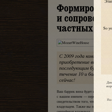
Этим
Формирован
и сопровожд
частных вин
So yo
С 2009 года компания M
приобретение вин в бочк
последующим бутилиров
течение 10 и более лет
сейчас!
Дан
возр
Ваш баррик вина будет иметь метал
с вашим именем — персонализиро
This
свидетельством того, что именно вы
владельцем. Также вы получите сп
сертификат владельца.