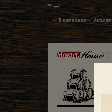
Рус
Eng
О компании
Академ
У