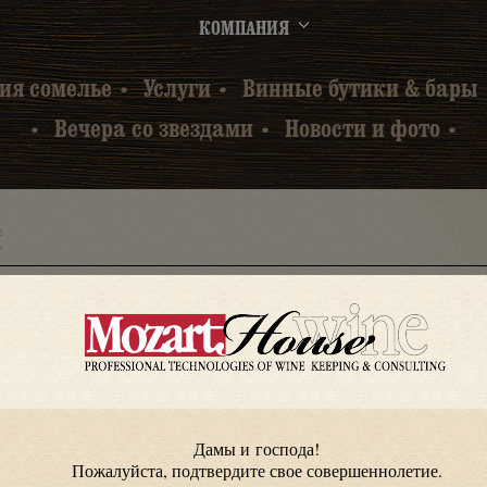
КОМПАНИЯ
ия сомелье
Услуги
Винные бутики & бары
Вечера со звездами
Новости и фото
слуги
Дамы и господа!
Пожалуйста, подтвердите свое совершеннолетие.