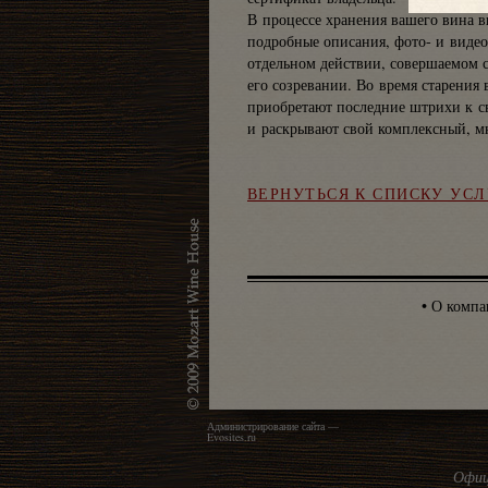
В процессе хранения вашего вина в
подробные описания, фото- и виде
отдельном действии, совершаемом 
его созревании. Во время старения 
приобретают последние штрихи к с
и раскрывают свой комплексный, м
ВЕРНУТЬСЯ К СПИСКУ УСЛ
•
О компа
Администрирование сайта —
Evosites.ru
Офиц