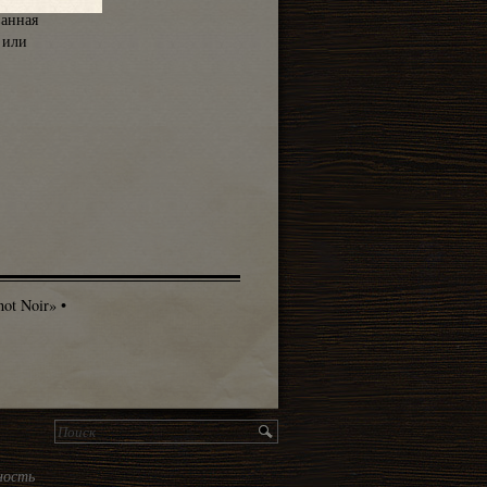
ванная
 или
not Noir»
•
ность