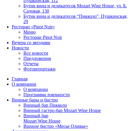
Пушкинская, 112
Бутик вина и деликатесов Mozart Wine House, ул. Б.
Садовая, 130
Бутик вина и деликатесов “Пикколо”, Пушкинская,
29
Ресторан «Pinot Noir»
Меню
Ресторан Pinot Noir
Вечера со звездами
Новости
Все новости
Предложения
Отчеты
Фоторепортажи
Главная
О компании
О компании
Программа лояльности
Винные бары и бистро
Винный бар Пикколо
Винный гастро-бар Mozart Wine House
Винный бар
Mozart Wine House
Винное бистро «Месье Оливье»