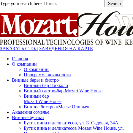
Type your search here
Search
ЗАКАЗАТЬ СТОЛ
ЗАВЕДЕНИЯ НА КАРТЕ
Главная
О компании
О компании
Программа лояльности
Винные бары и бистро
Винный бар Пикколо
Винный гастро-бар Mozart Wine House
Винный бар
Mozart Wine House
Винное бистро «Месье Оливье»
Академия сомелье
Винные бутики
Бутик вина и деликатесов, ул. Б. Садовая, 34А
Бутик вина и деликатесов Mozart Wine House, ул.