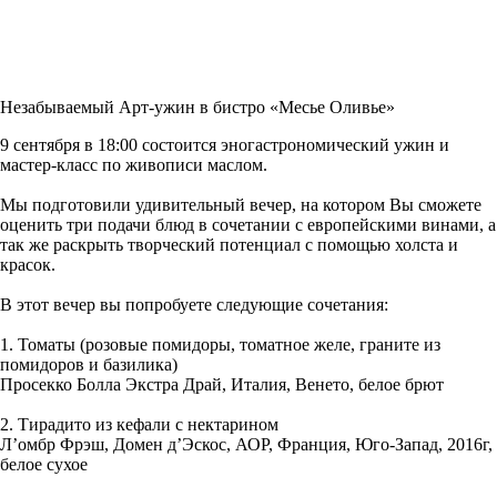
Незабываемый Арт-ужин в бистро «Месье Оливье»
9 сентября в 18:00 состоится эногастрономический ужин и
мастер-класс по живописи маслом.
⠀
Мы подготовили удивительный вечер, на котором Вы сможете
оценить три подачи блюд в сочетании с европейскими винами, а
так же раскрыть творческий потенциал с помощью холста и
красок.
⠀
В этот вечер вы попробуете следующие сочетания:
⠀
1. Томаты (розовые помидоры, томатное желе, граните из
помидоров и базилика)
Просекко Болла Экстра Драй, Италия, Венето, белое брют
⠀
2. Тирадито из кефали с нектарином
Л’омбр Фрэш, Домен д’Эскос, АОР, Франция, Юго-Запад, 2016г,
белое сухое
⠀