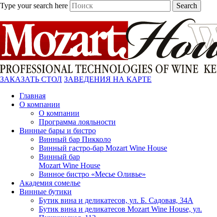
Type your search here
Search
ЗАКАЗАТЬ СТОЛ
ЗАВЕДЕНИЯ НА КАРТЕ
Главная
О компании
О компании
Программа лояльности
Винные бары и бистро
Винный бар Пикколо
Винный гастро-бар Mozart Wine House
Винный бар
Mozart Wine House
Винное бистро «Месье Оливье»
Академия сомелье
Винные бутики
Бутик вина и деликатесов, ул. Б. Садовая, 34А
Бутик вина и деликатесов Mozart Wine House, ул.