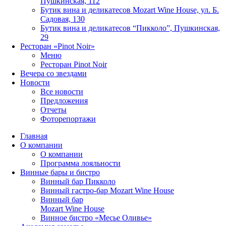
Пушкинская, 112
Бутик вина и деликатесов Mozart Wine House, ул. Б.
Садовая, 130
Бутик вина и деликатесов “Пикколо”, Пушкинская,
29
Ресторан «Pinot Noir»
Меню
Ресторан Pinot Noir
Вечера со звездами
Новости
Все новости
Предложения
Отчеты
Фоторепортажи
Главная
О компании
О компании
Программа лояльности
Винные бары и бистро
Винный бар Пикколо
Винный гастро-бар Mozart Wine House
Винный бар
Mozart Wine House
Винное бистро «Месье Оливье»