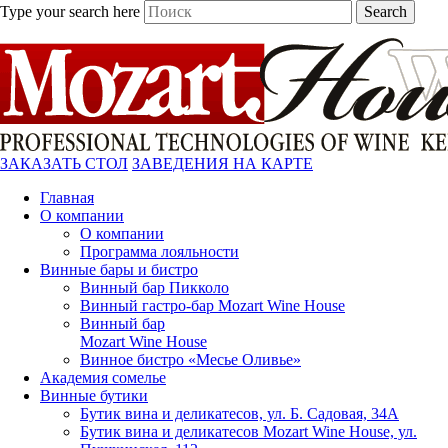
Type your search here
Search
ЗАКАЗАТЬ СТОЛ
ЗАВЕДЕНИЯ НА КАРТЕ
Главная
О компании
О компании
Программа лояльности
Винные бары и бистро
Винный бар Пикколо
Винный гастро-бар Mozart Wine House
Винный бар
Mozart Wine House
Винное бистро «Месье Оливье»
Академия сомелье
Винные бутики
Бутик вина и деликатесов, ул. Б. Садовая, 34А
Бутик вина и деликатесов Mozart Wine House, ул.