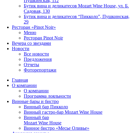
Пушкинская, 112
Бутик вина и деликатесов Mozart Wine House, ул. Б.
Садовая, 130
Бутик вина и деликатесов “Пикколо”, Пушкинская,
29
Ресторан «Pinot Noir»
Меню
Ресторан Pinot Noir
Вечера со звездами
Новости
Все новости
Предложения
Отчеты
Фоторепортажи
Главная
О компании
О компании
Программа лояльности
Винные бары и бистро
Винный бар Пикколо
Винный гастро-бар Mozart Wine House
Винный бар
Mozart Wine House
Винное бистро «Месье Оливье»