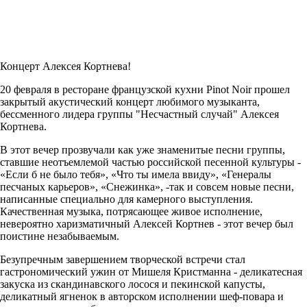
Концерт Алексея Кортнева!
20 февраля в ресторане французской кухни Pinot Noir прошел
закрытый акустический концерт любимого музыканта,
бессменного лидера группы "Несчастный случай" Алексея
Кортнева.
В этот вечер прозвучали как уже знаменитые песни группы,
ставшие неотъемлемой частью российской песенной культуры -
«Если б не было тебя», «Что ты имела ввиду», «Генералы
песчаных карьеров», «Снежинка», -так и совсем новые песни,
написанные специально для камерного выступления.
Качественная музыка, потрясающее живое исполнение,
невероятно харизматичный Алексей Кортнев - этот вечер был
поистине незабываемым.
Безупречным завершением творческой встречи стал
гастрономический ужин от Мишеля Кристманна - деликатесная
закуска из скандинавского лосося и пекинской капусты,
деликатный ягненок в авторском исполнении шеф-повара и