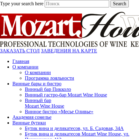
Type your search here
Search
ЗАКАЗАТЬ СТОЛ
ЗАВЕДЕНИЯ НА КАРТЕ
Главная
О компании
О компании
Программа лояльности
Винные бары и бистро
Винный бар Пикколо
Винный гастро-бар Mozart Wine House
Винный бар
Mozart Wine House
Винное бистро «Месье Оливье»
Академия сомелье
Винные бутики
Бутик вина и деликатесов, ул. Б. Садовая, 34А
Бутик вина и деликатесов Mozart Wine House, ул.