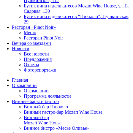
Пушкинская, 112
Бутик вина и деликатесов Mozart Wine House, ул. Б.
Садовая, 130
Бутик вина и деликатесов “Пикколо”, Пушкинская,
29
Ресторан «Pinot Noir»
Меню
Ресторан Pinot Noir
Вечера со звездами
Новости
Все новости
Предложения
Отчеты
Фоторепортажи
Главная
О компании
О компании
Программа лояльности
Винные бары и бистро
Винный бар Пикколо
Винный гастро-бар Mozart Wine House
Винный бар
Mozart Wine House
Винное бистро «Месье Оливье»