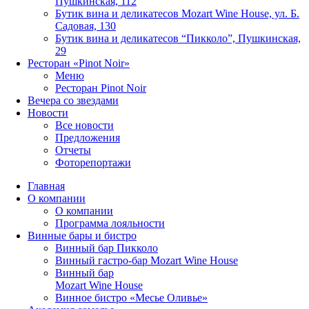
Пушкинская, 112
Бутик вина и деликатесов Mozart Wine House, ул. Б.
Садовая, 130
Бутик вина и деликатесов “Пикколо”, Пушкинская,
29
Ресторан «Pinot Noir»
Меню
Ресторан Pinot Noir
Вечера со звездами
Новости
Все новости
Предложения
Отчеты
Фоторепортажи
Главная
О компании
О компании
Программа лояльности
Винные бары и бистро
Винный бар Пикколо
Винный гастро-бар Mozart Wine House
Винный бар
Mozart Wine House
Винное бистро «Месье Оливье»