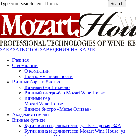
Type your search here
Search
ЗАКАЗАТЬ СТОЛ
ЗАВЕДЕНИЯ НА КАРТЕ
Главная
О компании
О компании
Программа лояльности
Винные бары и бистро
Винный бар Пикколо
Винный гастро-бар Mozart Wine House
Винный бар
Mozart Wine House
Винное бистро «Месье Оливье»
Академия сомелье
Винные бутики
Бутик вина и деликатесов, ул. Б. Садовая, 34А
Бутик вина и деликатесов Mozart Wine House, ул.