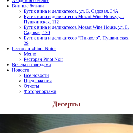
Академия сомелье
Винные бутики
Бутик вина и деликатесов, ул. Б. Садовая, 34А
Бутик вина и деликатесов Mozart Wine House, ул.
Пушкинская, 112
Бутик вина и деликатесов Mozart Wine House, ул. Б.
Садовая, 130
Бутик вина и деликатесов “Пикколо”, Пушкинская,
29
Ресторан «Pinot Noir»
Меню
Ресторан Pinot Noir
Вечера со звездами
Новости
Все новости
Предложения
Отчеты
Фоторепортажи
Десерты