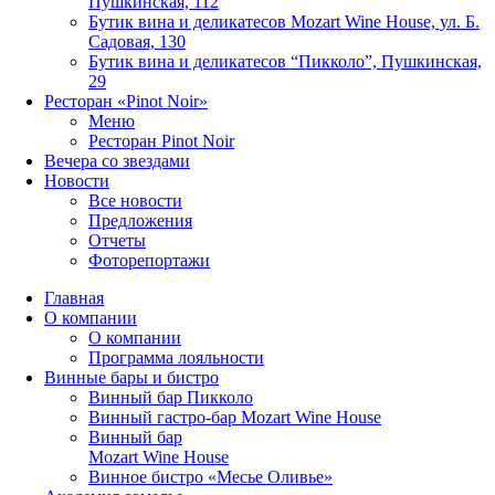
Пушкинская, 112
Бутик вина и деликатесов Mozart Wine House, ул. Б.
Садовая, 130
Бутик вина и деликатесов “Пикколо”, Пушкинская,
29
Ресторан «Pinot Noir»
Меню
Ресторан Pinot Noir
Вечера со звездами
Новости
Все новости
Предложения
Отчеты
Фоторепортажи
Главная
О компании
О компании
Программа лояльности
Винные бары и бистро
Винный бар Пикколо
Винный гастро-бар Mozart Wine House
Винный бар
Mozart Wine House
Винное бистро «Месье Оливье»