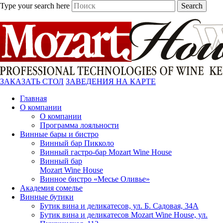
Type your search here
Search
ЗАКАЗАТЬ СТОЛ
ЗАВЕДЕНИЯ НА КАРТЕ
Главная
О компании
О компании
Программа лояльности
Винные бары и бистро
Винный бар Пикколо
Винный гастро-бар Mozart Wine House
Винный бар
Mozart Wine House
Винное бистро «Месье Оливье»
Академия сомелье
Винные бутики
Бутик вина и деликатесов, ул. Б. Садовая, 34А
Бутик вина и деликатесов Mozart Wine House, ул.