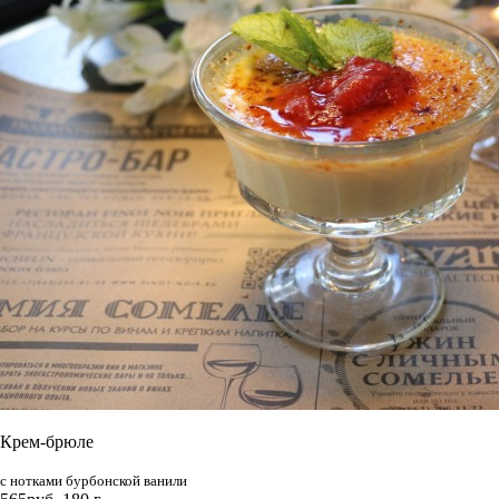
Крем-брюле
с нотками бурбонской ванили