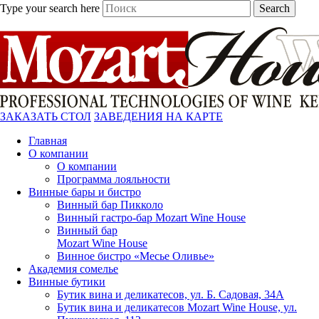
Type your search here
Search
ЗАКАЗАТЬ СТОЛ
ЗАВЕДЕНИЯ НА КАРТЕ
Главная
О компании
О компании
Программа лояльности
Винные бары и бистро
Винный бар Пикколо
Винный гастро-бар Mozart Wine House
Винный бар
Mozart Wine House
Винное бистро «Месье Оливье»
Академия сомелье
Винные бутики
Бутик вина и деликатесов, ул. Б. Садовая, 34А
Бутик вина и деликатесов Mozart Wine House, ул.