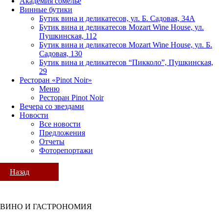
Академия сомелье
Винные бутики
Бутик вина и деликатесов, ул. Б. Садовая, 34А
Бутик вина и деликатесов Mozart Wine House, ул.
Пушкинская, 112
Бутик вина и деликатесов Mozart Wine House, ул. Б.
Садовая, 130
Бутик вина и деликатесов “Пикколо”, Пушкинская,
29
Ресторан «Pinot Noir»
Меню
Ресторан Pinot Noir
Вечера со звездами
Новости
Все новости
Предложения
Отчеты
Фоторепортажи
Назад
ВИНО И ГАСТРОНОМИЯ