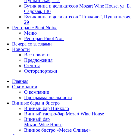
Пушкинская, 112
Бутик вина и деликатесов Mozart Wine House, ул. Б.
Садовая, 130
Бутик вина и деликатесов “Пикколо”, Пушкинская,
29
Ресторан «Pinot Noir»
Меню
Ресторан Pinot Noir
Вечера со звездами
Новости
Все новости
Предложения
Отчеты
Фоторепортажи
Главная
О компании
О компании
Программа лояльности
Винные бары и бистро
Винный бар Пикколо
Винный гастро-бар Mozart Wine House
Винный бар
Mozart Wine House
Винное бистро «Месье Оливье»