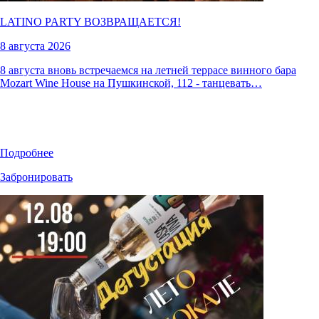
LATINO PARTY ВОЗВРАЩАЕТСЯ!
8 августа 2026
8 августа вновь встречаемся на летней террасе винного бара
Mozart Wine House на Пушкинской, 112 - танцевать…
Подробнее
Забронировать