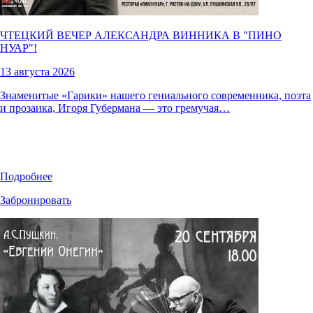
ЧТЕЦКИЙ ВЕЧЕР АЛЕКСАНДРА ВИННИКА В "
ПИНО
НУАР
"!
13 августа 2026
Знаменитые «Гарики» нашего гениального современника, поэта
и прозаика, Игоря Губермана — это гремучая…
Подробнее
Забронировать