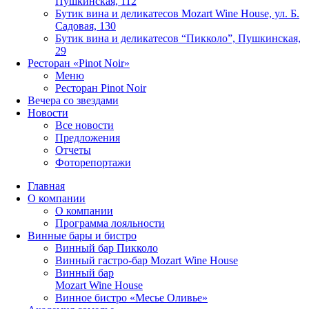
Пушкинская, 112
Бутик вина и деликатесов Mozart Wine House, ул. Б.
Садовая, 130
Бутик вина и деликатесов “Пикколо”, Пушкинская,
29
Ресторан «Pinot Noir»
Меню
Ресторан Pinot Noir
Вечера со звездами
Новости
Все новости
Предложения
Отчеты
Фоторепортажи
Главная
О компании
О компании
Программа лояльности
Винные бары и бистро
Винный бар Пикколо
Винный гастро-бар Mozart Wine House
Винный бар
Mozart Wine House
Винное бистро «Месье Оливье»