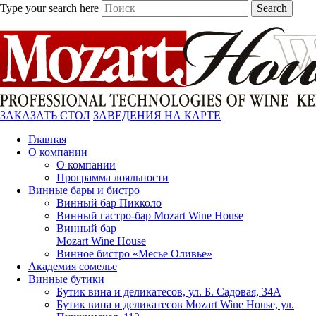
Type your search here
Search
ЗАКАЗАТЬ СТОЛ
ЗАВЕДЕНИЯ НА КАРТЕ
Главная
О компании
О компании
Программа лояльности
Винные бары и бистро
Винный бар Пикколо
Винный гастро-бар Mozart Wine House
Винный бар
Mozart Wine House
Винное бистро «Месье Оливье»
Академия сомелье
Винные бутики
Бутик вина и деликатесов, ул. Б. Садовая, 34А
Бутик вина и деликатесов Mozart Wine House, ул.