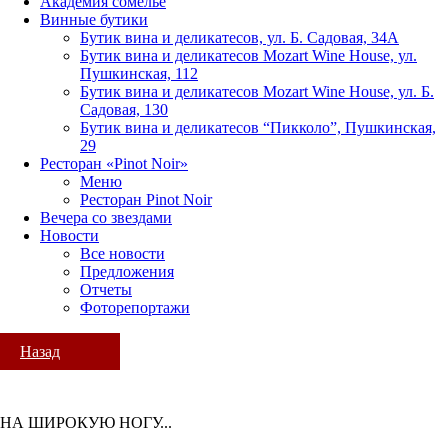
Академия сомелье
Винные бутики
Бутик вина и деликатесов, ул. Б. Садовая, 34А
Бутик вина и деликатесов Mozart Wine House, ул.
Пушкинская, 112
Бутик вина и деликатесов Mozart Wine House, ул. Б.
Садовая, 130
Бутик вина и деликатесов “Пикколо”, Пушкинская,
29
Ресторан «Pinot Noir»
Меню
Ресторан Pinot Noir
Вечера со звездами
Новости
Все новости
Предложения
Отчеты
Фоторепортажи
Назад
НА ШИРОКУЮ НОГУ...