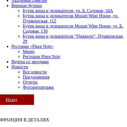
Академия сомелье
Винные бутики
Бутик вина и деликатесов, ул. Б. Садовая, 34А
Бутик вина и деликатесов Mozart Wine House, ул.
Пушкинская, 112
Бутик вина и деликатесов Mozart Wine House, ул. Б.
Садовая, 130
Бутик вина и деликатесов “Пикколо”, Пушкинская,
29
Ресторан «Pinot Noir»
Меню
Ресторан Pinot Noir
Вечера со звездами
Новости
Все новости
Предложения
Отчеты
Фоторепортажи
Назад
ФРАНЦИЯ В ДЕТАЛЯХ