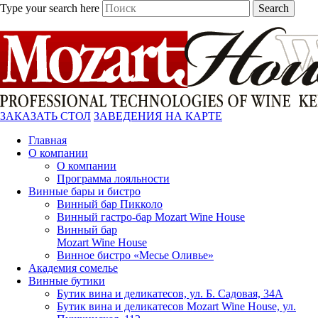
Type your search here
Search
ЗАКАЗАТЬ СТОЛ
ЗАВЕДЕНИЯ НА КАРТЕ
Главная
О компании
О компании
Программа лояльности
Винные бары и бистро
Винный бар Пикколо
Винный гастро-бар Mozart Wine House
Винный бар
Mozart Wine House
Винное бистро «Месье Оливье»
Академия сомелье
Винные бутики
Бутик вина и деликатесов, ул. Б. Садовая, 34А
Бутик вина и деликатесов Mozart Wine House, ул.