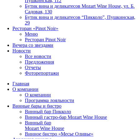
Пушкинская, 112
Бутик вина и деликатесов Mozart Wine House, ул. Б.
Садовая, 130
Бутик вина и деликатесов “Пикколо”, Пушкинская,
29
Ресторан «Pinot Noir»
Меню
Ресторан Pinot Noir
Вечера со звездами
Новости
Все новости
Предложения
Отчеты
Фоторепортажи
Главная
О компании
О компании
Программа лояльности
Винные бары и бистро
Винный бар Пикколо
Винный гастро-бар Mozart Wine House
Винный бар
Mozart Wine House
Винное бистро «Месье Оливье»