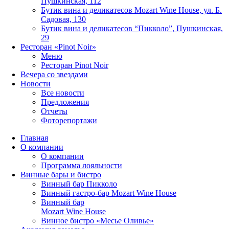
Пушкинская, 112
Бутик вина и деликатесов Mozart Wine House, ул. Б.
Садовая, 130
Бутик вина и деликатесов “Пикколо”, Пушкинская,
29
Ресторан «Pinot Noir»
Меню
Ресторан Pinot Noir
Вечера со звездами
Новости
Все новости
Предложения
Отчеты
Фоторепортажи
Главная
О компании
О компании
Программа лояльности
Винные бары и бистро
Винный бар Пикколо
Винный гастро-бар Mozart Wine House
Винный бар
Mozart Wine House
Винное бистро «Месье Оливье»