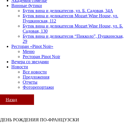
Академия сомелье
Винные бутики
Бутик вина и деликатесов, ул. Б. Садовая, 34А
Бутик вина и деликатесов Mozart Wine House, ул.
Пушкинская, 112
Бутик вина и деликатесов Mozart Wine House, ул. Б.
Садовая, 130
Бутик вина и деликатесов “Пикколо”, Пушкинская,
29
Ресторан «Pinot Noir»
Меню
Ресторан Pinot Noir
Вечера со звездами
Новости
Все новости
Предложения
Отчеты
Фоторепортажи
Назад
ДЕНЬ РОЖДЕНИЯ ПО-ФРАНЦУЗСКИ