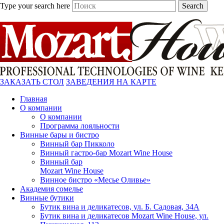
Type your search here
Search
ЗАКАЗАТЬ СТОЛ
ЗАВЕДЕНИЯ НА КАРТЕ
Главная
О компании
О компании
Программа лояльности
Винные бары и бистро
Винный бар Пикколо
Винный гастро-бар Mozart Wine House
Винный бар
Mozart Wine House
Винное бистро «Месье Оливье»
Академия сомелье
Винные бутики
Бутик вина и деликатесов, ул. Б. Садовая, 34А
Бутик вина и деликатесов Mozart Wine House, ул.