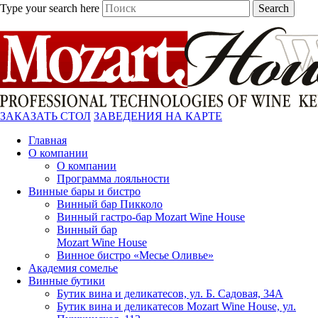
Type your search here
Search
ЗАКАЗАТЬ СТОЛ
ЗАВЕДЕНИЯ НА КАРТЕ
Главная
О компании
О компании
Программа лояльности
Винные бары и бистро
Винный бар Пикколо
Винный гастро-бар Mozart Wine House
Винный бар
Mozart Wine House
Винное бистро «Месье Оливье»
Академия сомелье
Винные бутики
Бутик вина и деликатесов, ул. Б. Садовая, 34А
Бутик вина и деликатесов Mozart Wine House, ул.