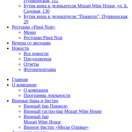
Пушкинская, 112
Бутик вина и деликатесов Mozart Wine House, ул. Б.
Садовая, 130
Бутик вина и деликатесов “Пикколо”, Пушкинская,
29
Ресторан «Pinot Noir»
Меню
Ресторан Pinot Noir
Вечера со звездами
Новости
Все новости
Предложения
Отчеты
Фоторепортажи
Главная
О компании
О компании
Программа лояльности
Винные бары и бистро
Винный бар Пикколо
Винный гастро-бар Mozart Wine House
Винный бар
Mozart Wine House
Винное бистро «Месье Оливье»