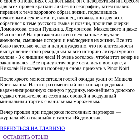
о своих отношениях с животными, он с невероятным интересом
для всех провел краткий ликбез по географии, затем плавно
перешел к теме здорового образа жизни, поделившись
некоторыми секретами, и, наконец, неожиданно для всех
обратился к теме русского языка и поэзии, прочитав очерки
Ломоносова, стихи Пушкина, Лермонтова, Маяковского и даже
Высоцкого! На протяжении всего вечера также звучали
анекдоты, смешные истории и наблюдения из жизни. Все это
было настолько легко и непринужденно, что по длительности
выступление стало рекордным за всю историю литературного
салона - 3 с лишним часа! И очень хотелось, чтобы этот вечер не
заканчивался...Все присутствующие остались в восторге, а
Николай Николаевич пообещал снова приехать в Pinot Noir!
После яркого моноспектакля гостей ожидал ужин от Мишеля
Кристманна. На этот раз именитый шеф-повар предложил
карамелизированную свиную грудинку, нежнейшего донского
судака с тальятелле из сезонных овощей и воздушный
миндальный тортик с ванильным мороженым.
Вечер прошел при поддержке постоянных партнеров —
журнала «Кто главный» и газеты «Ведомости».
ВЕРНУТЬСЯ НА ГЛАВНУЮ
ОСТАВИТЬ ОТЗЫВ