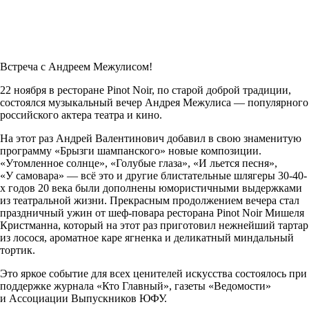
Встреча с Андреем Межулисом!
22 ноября в ресторане Pinot Noir, по старой доброй традиции,
состоялся музыкальный вечер Андрея Межулиса — популярного
российского актера театра и кино.
На этот раз Андрей Валентинович добавил в свою знаменитую
программу «Брызги шампанского» новые композиции.
«Утомленное солнце», «Голубые глаза», «И льется песня»,
«У самовара» — всё это и другие блистательные шлягеры 30-40-
х годов 20 века были дополнены юмористичными выдержками
из театральной жизни. Прекрасным продолжением вечера стал
праздничный ужин от шеф-повара ресторана Pinot Noir Мишеля
Кристманна, который на этот раз приготовил нежнейший тартар
из лосося, ароматное каре ягненка и деликатный миндальный
тортик.
Это яркое событие для всех ценителей искусства состоялось при
поддержке журнала «Кто Главный», газеты «Ведомости»
и Ассоциации Выпускников ЮФУ.