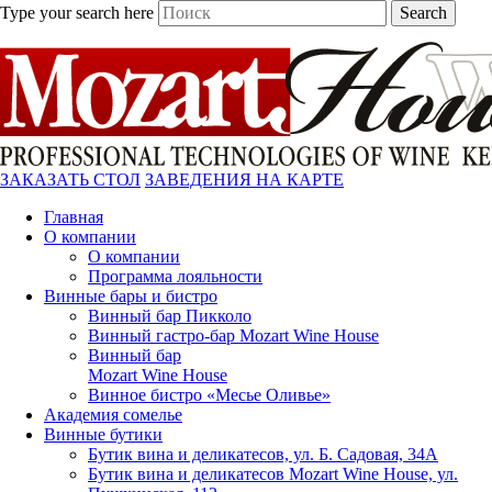
Type your search here
Search
ЗАКАЗАТЬ СТОЛ
ЗАВЕДЕНИЯ НА КАРТЕ
Главная
О компании
О компании
Программа лояльности
Винные бары и бистро
Винный бар Пикколо
Винный гастро-бар Mozart Wine House
Винный бар
Mozart Wine House
Винное бистро «Месье Оливье»
Академия сомелье
Винные бутики
Бутик вина и деликатесов, ул. Б. Садовая, 34А
Бутик вина и деликатесов Mozart Wine House, ул.