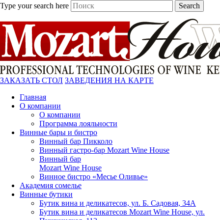
Type your search here
Search
ЗАКАЗАТЬ СТОЛ
ЗАВЕДЕНИЯ НА КАРТЕ
Главная
О компании
О компании
Программа лояльности
Винные бары и бистро
Винный бар Пикколо
Винный гастро-бар Mozart Wine House
Винный бар
Mozart Wine House
Винное бистро «Месье Оливье»
Академия сомелье
Винные бутики
Бутик вина и деликатесов, ул. Б. Садовая, 34А
Бутик вина и деликатесов Mozart Wine House, ул.