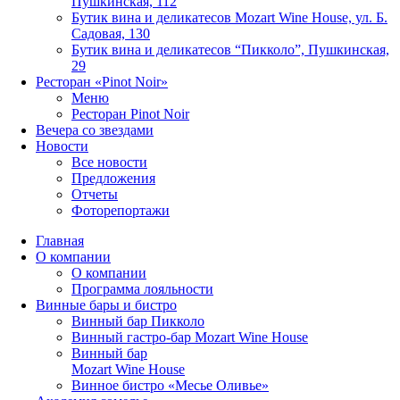
Пушкинская, 112
Бутик вина и деликатесов Mozart Wine House, ул. Б.
Садовая, 130
Бутик вина и деликатесов “Пикколо”, Пушкинская,
29
Ресторан «Pinot Noir»
Меню
Ресторан Pinot Noir
Вечера со звездами
Новости
Все новости
Предложения
Отчеты
Фоторепортажи
Главная
О компании
О компании
Программа лояльности
Винные бары и бистро
Винный бар Пикколо
Винный гастро-бар Mozart Wine House
Винный бар
Mozart Wine House
Винное бистро «Месье Оливье»