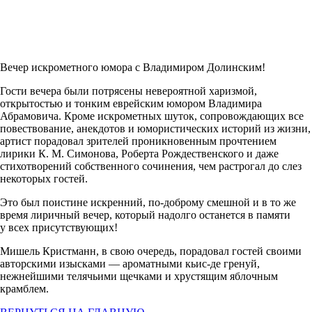
Вечер искрометного юмора с Владимиром Долинским!
Гости вечера были потрясены невероятной харизмой,
открытостью и тонким еврейским юмором Владимира
Абрамовича. Кроме искрометных шуток, сопровождающих все
повествование, анекдотов и юмористических историй из жизни,
артист порадовал зрителей проникновенным прочтением
лирики К. М. Симонова, Роберта Рождественского и даже
стихотворений собственного сочинения, чем растрогал до слез
некоторых гостей.
Это был поистине искренний, по-доброму смешной и в то же
время лиричный вечер, который надолго останется в памяти
у всех присутствующих!
Мишель Кристманн, в свою очередь, порадовал гостей своими
авторскими изысками — ароматными кьис-де гренуй,
нежнейшими телячьими щечками и хрустящим яблочным
крамблем.