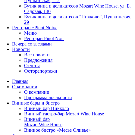
Пушкинская, 112
Бутик вина и деликатесов Mozart Wine House, ул. Б.
Садовая, 130
Бутик вина и деликатесов “Пикколо”, Пушкинская,
29
Ресторан «Pinot Noir»
Меню
Ресторан Pinot Noir
Вечера со звездами
Новости
Все новости
Предложения
Отчеты
Фоторепортажи
Главная
О компании
О компании
Программа лояльности
Винные бары и бистро
Винный бар Пикколо
Винный гастро-бар Mozart Wine House
Винный бар
Mozart Wine House
Винное бистро «Месье Оливье»