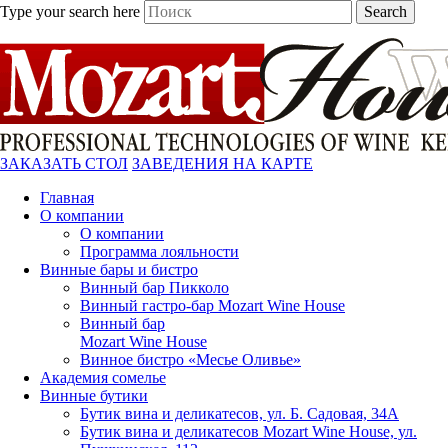
Type your search here
Search
ЗАКАЗАТЬ СТОЛ
ЗАВЕДЕНИЯ НА КАРТЕ
Главная
О компании
О компании
Программа лояльности
Винные бары и бистро
Винный бар Пикколо
Винный гастро-бар Mozart Wine House
Винный бар
Mozart Wine House
Винное бистро «Месье Оливье»
Академия сомелье
Винные бутики
Бутик вина и деликатесов, ул. Б. Садовая, 34А
Бутик вина и деликатесов Mozart Wine House, ул.