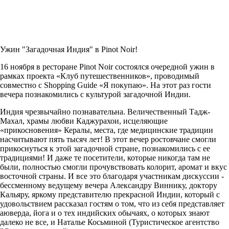
Ужин "Загадочная Индия" в
Pinot Noir
!
16 ноября в ресторане Pinot Noir состоялся очередной ужин в
рамках проекта «Клуб путешественников», проводимый
совместно с Shopping Guide «Я покупаю». На этот раз гости
вечера познакомились с культурой загадочной Индии.
Индия чрезвычайно познавательна. Величественный Тадж-
Махал, храмы любви Каджурахои, исцеляющие
«прикосновения» Кералы, места, где медицинские традиции
насчитывают пять тысяч лет! В этот вечер ростовчане смогли
прикоснуться к этой загадочной стране, познакомились с ее
традициями! И даже те посетители, которые никогда там не
были, полностью смогли прочувствовать колорит, аромат и вкус
восточной страны. И все это благодаря участникам дискуссии -
бессменному ведущему вечера Александру Виннику, доктору
Кальяру, яркому представителю прекрасной Индии, который с
удовольствием рассказал гостям о том, что из себя представляет
аюверда, йога и о тех индийских обычаях, о которых знают
далеко не все, и Наталье Косьминой (Туристическое агентство