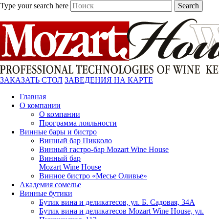
Type your search here
Search
ЗАКАЗАТЬ СТОЛ
ЗАВЕДЕНИЯ НА КАРТЕ
Главная
О компании
О компании
Программа лояльности
Винные бары и бистро
Винный бар Пикколо
Винный гастро-бар Mozart Wine House
Винный бар
Mozart Wine House
Винное бистро «Месье Оливье»
Академия сомелье
Винные бутики
Бутик вина и деликатесов, ул. Б. Садовая, 34А
Бутик вина и деликатесов Mozart Wine House, ул.