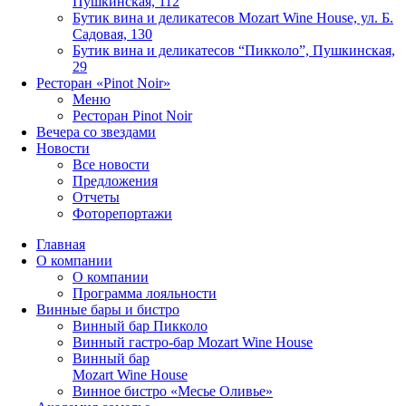
Пушкинская, 112
Бутик вина и деликатесов Mozart Wine House, ул. Б.
Садовая, 130
Бутик вина и деликатесов “Пикколо”, Пушкинская,
29
Ресторан «Pinot Noir»
Меню
Ресторан Pinot Noir
Вечера со звездами
Новости
Все новости
Предложения
Отчеты
Фоторепортажи
Главная
О компании
О компании
Программа лояльности
Винные бары и бистро
Винный бар Пикколо
Винный гастро-бар Mozart Wine House
Винный бар
Mozart Wine House
Винное бистро «Месье Оливье»