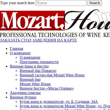
Type your search here
Search
ЗАКАЗАТЬ СТОЛ
ЗАВЕДЕНИЯ НА КАРТЕ
Главная
О компании
О компании
Программа лояльности
Винные бары и бистро
Винный бар Пикколо
Винный гастро-бар Mozart Wine House
Винный бар
Mozart Wine House
Винное бистро «Месье Оливье»
Академия сомелье
Винные бутики
Бутик вина и деликатесов, ул. Б. Садовая, 34А
Бутик вина и деликатесов Mozart Wine House, ул. Пу