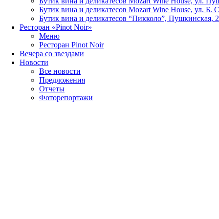
Бутик вина и деликатесов Mozart Wine House, ул. Пу
Бутик вина и деликатесов Mozart Wine House, ул. Б. 
Бутик вина и деликатесов “Пикколо”, Пушкинская, 
Ресторан «Pinot Noir»
Меню
Ресторан Pinot Noir
Вечера со звездами
Новости
Все новости
Предложения
Отчеты
Фоторепортажи