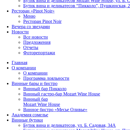
Бутик вина и деликатесов Mozart Wine House, ул. Б. 
Бутик вина и деликатесов “Пикколо”, Пушкинская, 
Ресторан «Pinot Noir»
Меню
Ресторан Pinot Noir
Вечера со звездами
Новости
Все новости
Предложения
Отчеты
Фоторепортажи
Главная
О компании
О компании
Программа лояльности
Винные бары и бистро
Винный бар Пикколо
Винный гастро-бар Mozart Wine House
Винный бар
Mozart Wine House
Винное бистро «Месье Оливье»
Академия сомелье
Винные бутики
Бутик вина и деликатесов, ул. Б. Садовая, 34А