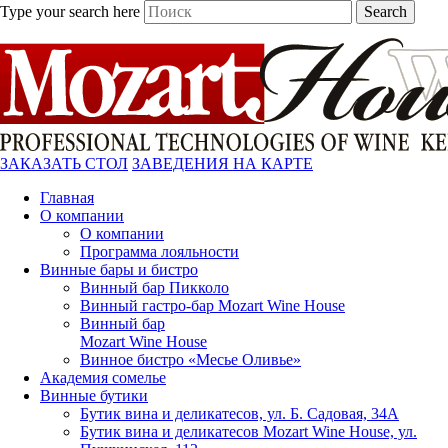
Type your search here
Search
ЗАКАЗАТЬ СТОЛ
ЗАВЕДЕНИЯ НА КАРТЕ
Главная
О компании
О компании
Программа лояльности
Винные бары и бистро
Винный бар Пикколо
Винный гастро-бар Mozart Wine House
Винный бар
Mozart Wine House
Винное бистро «Месье Оливье»
Академия сомелье
Винные бутики
Бутик вина и деликатесов, ул. Б. Садовая, 34А
Бутик вина и деликатесов Mozart Wine House, ул.