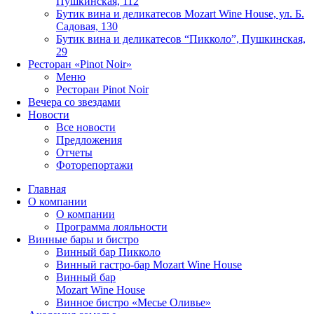
Пушкинская, 112
Бутик вина и деликатесов Mozart Wine House, ул. Б.
Садовая, 130
Бутик вина и деликатесов “Пикколо”, Пушкинская,
29
Ресторан «Pinot Noir»
Меню
Ресторан Pinot Noir
Вечера со звездами
Новости
Все новости
Предложения
Отчеты
Фоторепортажи
Главная
О компании
О компании
Программа лояльности
Винные бары и бистро
Винный бар Пикколо
Винный гастро-бар Mozart Wine House
Винный бар
Mozart Wine House
Винное бистро «Месье Оливье»