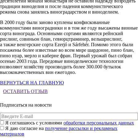
десятилетий монахи монастыря не оставили надежду возродить
традиции виноделия и после падения коммунистического
режима снова занялись виноградарством и виноделием.
В 2000 году были заново куплены конфискованные
коммунистами виноградники и в том же году высажены винные
сорта винограда. Основными сортами являются рейнский
рислинг, совиньон блан, гевюрцтраминер, вельшрислинг,
а также венгерские сорта Ezerjó и Sárfehér. Помимо этого были
посажены более известные во всем мире шардонне, пино блан,
пино нуар, мерло и каберне фран. Первый урожай был собран
осенью 2003 года. Передовые винодельческие технологии
позволяют хозяйству производить более 300.000 бутылок
высококачественных вин ежегодно.
ВЕРНУТЬСЯ НА ГЛАВНУЮ
ОСТАВИТЬ ОТЗЫВ
Подписаться на новости
Я соглашаюсь с условиями
обработки персональных данных
Я даю согласие на
получение рассылки и рекламных
материалов