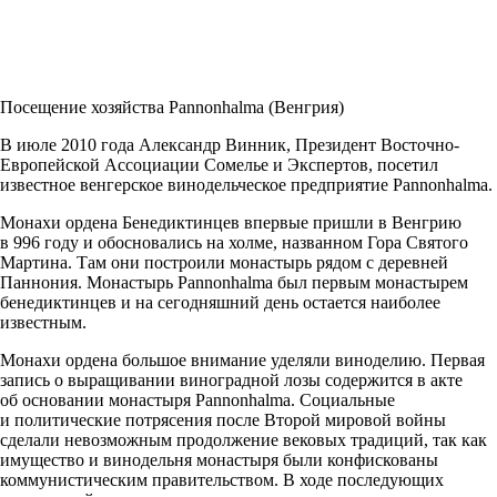
Посещение хозяйства Pannonhalma (Венгрия)
В июле 2010 года
Александр Винник
, Президент
Восточно-
Европейской
Ассоциации Сомелье и Экспертов, посетил
известное венгерское винодельческое предприятие Pannonhalma.
Монахи ордена Бенедиктинцев впервые пришли в Венгрию
в 996 году и обосновались на холме, названном Гора Святого
Мартина. Там они построили монастырь рядом с деревней
Паннония. Монастырь Pannonhalma был первым монастырем
бенедиктинцев и на сегодняшний день остается наиболее
известным.
Монахи ордена большое внимание уделяли виноделию. Первая
запись о выращивании виноградной лозы содержится в акте
об основании монастыря Pannonhalma. Социальные
и политические потрясения после Второй мировой войны
сделали невозможным продолжение вековых традиций, так как
имущество и винодельня монастыря были конфискованы
коммунистическим правительством. В ходе последующих