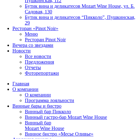
Пушкинская, 112
Бутик вина и деликатесов Mozart Wine House, ул. Б.
Садовая, 130
Бутик вина и деликатесов “Пикколо”, Пушкинская,
29
Ресторан «Pinot Noir»
Меню
Ресторан Pinot Noir
Вечера со звездами
Новости
Все новости
Предложения
Отчеты
Фоторепортажи
Главная
О компании
О компании
Программа лояльности
Винные бары и бистро
Винный бар Пикколо
Винный гастро-бар Mozart Wine House
Винный бар
Mozart Wine House
Винное бистро «Месье Оливье»