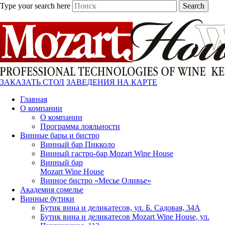
Type your search here
Search
ЗАКАЗАТЬ СТОЛ
ЗАВЕДЕНИЯ НА КАРТЕ
Главная
О компании
О компании
Программа лояльности
Винные бары и бистро
Винный бар Пикколо
Винный гастро-бар Mozart Wine House
Винный бар
Mozart Wine House
Винное бистро «Месье Оливье»
Академия сомелье
Винные бутики
Бутик вина и деликатесов, ул. Б. Садовая, 34А
Бутик вина и деликатесов Mozart Wine House, ул.