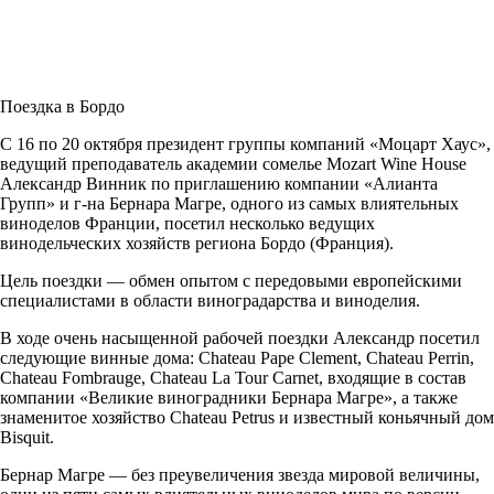
Поездка в Бордо
С 16 по 20 октября президент группы компаний «Моцарт Хаус»,
ведущий преподаватель академии сомелье Mozart Wine House
Александр Винник по приглашению компании «Алианта
Групп» и
г-на
Бернара Магре, одного из самых влиятельных
виноделов Франции, посетил несколько ведущих
винодельческих хозяйств региона Бордо (Франция).
Цель поездки — обмен опытом с передовыми европейскими
специалистами в области виноградарства и виноделия.
В ходе очень насыщенной рабочей поездки Александр посетил
следующие винные дома: Chateau Pape Clement, Chateau Perrin,
Chateau Fombrauge, Chateau La Tour Carnet, входящие в состав
компании «Великие виноградники Бернара Магре», а также
знаменитое хозяйство Chateau Petrus и известный коньячный дом
Bisquit.
Бернар Магре — без преувеличения звезда мировой величины,