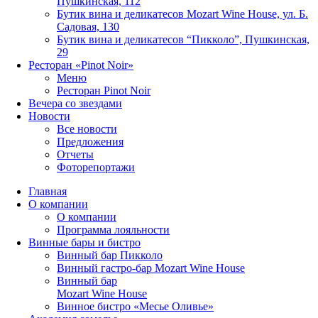
Пушкинская, 112
Бутик вина и деликатесов Mozart Wine House, ул. Б.
Садовая, 130
Бутик вина и деликатесов “Пикколо”, Пушкинская,
29
Ресторан «Pinot Noir»
Меню
Ресторан Pinot Noir
Вечера со звездами
Новости
Все новости
Предложения
Отчеты
Фоторепортажи
Главная
О компании
О компании
Программа лояльности
Винные бары и бистро
Винный бар Пикколо
Винный гастро-бар Mozart Wine House
Винный бар
Mozart Wine House
Винное бистро «Месье Оливье»