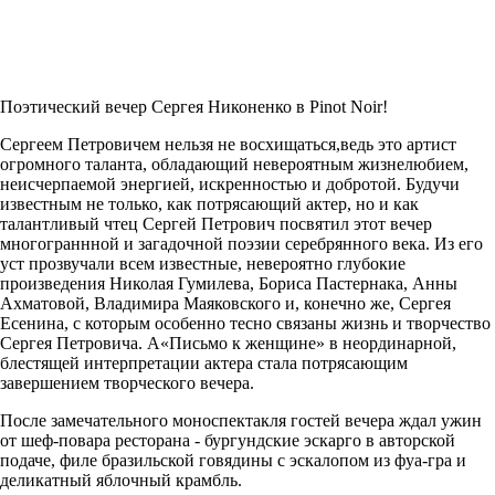
Поэтический вечер Сергея Никоненко в
Pinot Noir
!
Сергеем Петровичем нельзя не восхищаться,ведь это артист
огромного таланта, обладающий невероятным жизнелюбием,
неисчерпаемой энергией, искренностью и добротой. Будучи
известным не только, как потрясающий актер, но и как
талантливый чтец Сергей Петрович посвятил этот вечер
многограннной и загадочной поэзии серебрянного века. Из его
уст прозвучали всем известные, невероятно глубокие
произведения Николая Гумилева, Бориса Пастернака, Анны
Ахматовой, Владимира Маяковского и, конечно же, Сергея
Есенина, с которым особенно тесно связаны жизнь и творчество
Сергея Петровича. А«Письмо к женщине» в неординарной,
блестящей интерпретации актера стала потрясающим
завершением творческого вечера.
После замечательного моноспектакля гостей вечера ждал ужин
от шеф-повара ресторана - бургундские эскарго в авторской
подаче, филе бразильской говядины с эскалопом из фуа-гра и
деликатный яблочный крамбль.