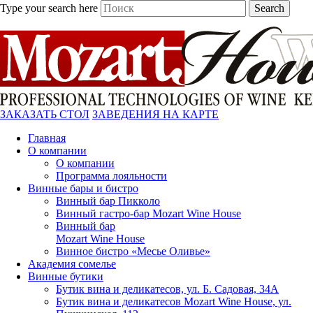
Type your search here
Search
ЗАКАЗАТЬ СТОЛ
ЗАВЕДЕНИЯ НА КАРТЕ
Главная
О компании
О компании
Программа лояльности
Винные бары и бистро
Винный бар Пикколо
Винный гастро-бар Mozart Wine House
Винный бар
Mozart Wine House
Винное бистро «Месье Оливье»
Академия сомелье
Винные бутики
Бутик вина и деликатесов, ул. Б. Садовая, 34А
Бутик вина и деликатесов Mozart Wine House, ул.