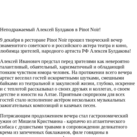
Неподражаемый Алексей Булдаков в
Pinot Noir
!
9 декабря в ресторане Pinot Noir прошел творческий вечер
знаменитого советского и российского актера театра и кино,
любимца зрителей, народного артиста РФ Алексея Булдакова!
Алексей Иванович предстал перед зрителями как невероятно
талантливый, обаятельный, харизматичный и обладающий
тонким чувством юмора человек. На протяжении всего вечера
артист веселил гостей искорметными шутками, смешными
байками из театральной и закулисной жизни, глубоко, искренне
и с теплотой рассказывал о своих друзьях и коллегах, о своем
детстве и юности на Алтае. Приятным сюрпризом для всех
гостей стало исполнение актёром нескольких музыкальных
зажигательных композиций и казачьих песен.
Потрясающим продолжением вечера стал гастрономический
ужин от Мишеля Кристманна - карпаччо из атлантического
сибаса с душистыми травами в сопровождении деликатного
крема из запеченных баклажанов, филе говядины в