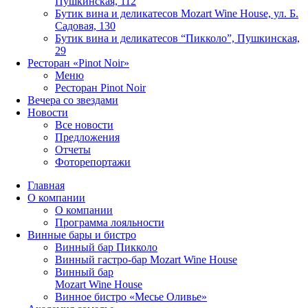
Пушкинская, 112
Бутик вина и деликатесов Mozart Wine House, ул. Б.
Садовая, 130
Бутик вина и деликатесов “Пикколо”, Пушкинская,
29
Ресторан «Pinot Noir»
Меню
Ресторан Pinot Noir
Вечера со звездами
Новости
Все новости
Предложения
Отчеты
Фоторепортажи
Главная
О компании
О компании
Программа лояльности
Винные бары и бистро
Винный бар Пикколо
Винный гастро-бар Mozart Wine House
Винный бар
Mozart Wine House
Винное бистро «Месье Оливье»