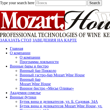
Type your search here
Search
ЗАКАЗАТЬ СТОЛ
ЗАВЕДЕНИЯ НА КАРТЕ
Главная
О компании
О компании
Программа лояльности
Винные бары и бистро
Винный бар Пикколо
Винный гастро-бар Mozart Wine House
Винный бар
Mozart Wine House
Винное бистро «Месье Оливье»
Академия сомелье
Винные бутики
Бутик вина и деликатесов, ул. Б. Садовая, 34А
Бутик вина и деликатесов Mozart Wine House, ул.