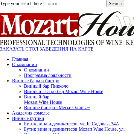
Type your search here
Search
ЗАКАЗАТЬ СТОЛ
ЗАВЕДЕНИЯ НА КАРТЕ
Главная
О компании
О компании
Программа лояльности
Винные бары и бистро
Винный бар Пикколо
Винный гастро-бар Mozart Wine House
Винный бар
Mozart Wine House
Винное бистро «Месье Оливье»
Академия сомелье
Винные бутики
Бутик вина и деликатесов, ул. Б. Садовая, 34А
Бутик вина и деликатесов Mozart Wine House, ул.