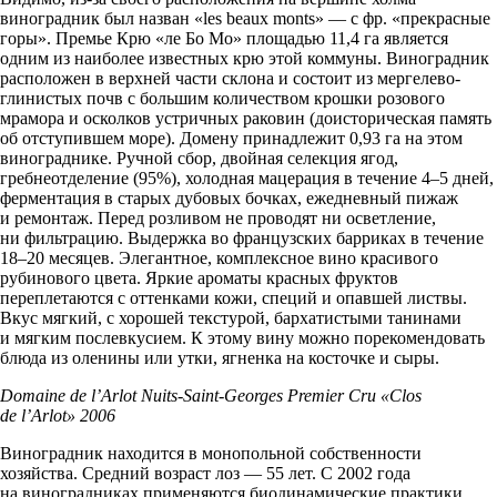
виноградник был назван «les beaux monts» — с фр. «прекрасные
горы». Премье Крю «ле Бо Мо» площадью 11,4 га является
одним из наиболее известных крю этой коммуны. Виноградник
расположен в верхней части склона и состоит из
мергелево-
глинистых
почв с большим количеством крошки розового
мрамора и осколков устричных раковин (доисторическая память
об отступившем море). Домену принадлежит 0,93 га на этом
винограднике. Ручной сбор, двойная селекция ягод,
гребнеотделение (95%), холодная мацерация в течение 4–5 дней,
ферментация в старых дубовых бочках, ежедневный пижаж
и ремонтаж. Перед розливом не проводят ни осветление,
ни фильтрацию. Выдержка во французских барриках в течение
18–20 месяцев. Элегантное, комплексное вино красивого
рубинового цвета. Яркие ароматы красных фруктов
переплетаются с оттенками кожи, специй и опавшей листвы.
Вкус мягкий, с хорошей текстурой, бархатистыми танинами
и мягким послевкусием. К этому вину можно порекомендовать
блюда из оленины или утки, ягненка на косточке и сыры.
Domaine de l’Arlot
Nuits-Saint-Georges
Premier Cru «Clos
de l’Arlot» 2006
Виноградник находится в монопольной собственности
хозяйства. Средний возраст лоз — 55 лет. С 2002 года
на виноградниках применяются биодинамические практики