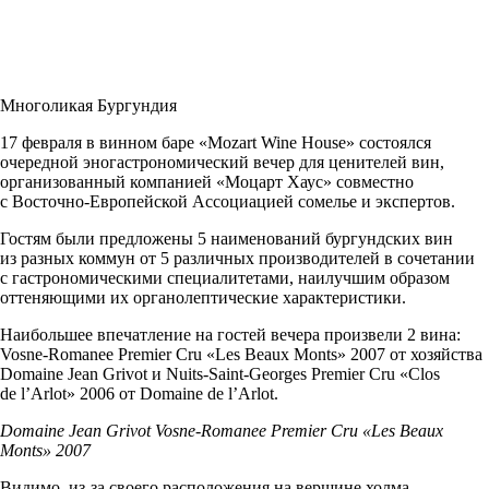
Многоликая Бургундия
17 февраля в винном баре
«Mozart Wine House»
состоялся
очередной эногастрономический вечер для ценителей вин,
организованный компанией
«Моцарт Хаус»
совместно
с
Восточно-Европейской
Ассоциацией сомелье и экспертов.
Гостям были предложены 5 наименований бургундских вин
из разных коммун от 5 различных производителей в сочетании
с гастрономическими специалитетами, наилучшим образом
оттеняющими их органолептические характеристики.
Наибольшее впечатление на гостей вечера произвели 2 вина:
Vosne-Romanee
Premier Cru «Les Beaux Monts» 2007 от хозяйства
Domaine Jean Grivot и
Nuits-Saint-Georges
Premier Cru «Clos
de l’Arlot» 2006 от Domaine de l’Arlot.
Domaine Jean Grivot
Vosne-Romanee
Premier Cru «Les Beaux
Monts» 2007
Видимо,
из-за
своего расположения на вершине холма