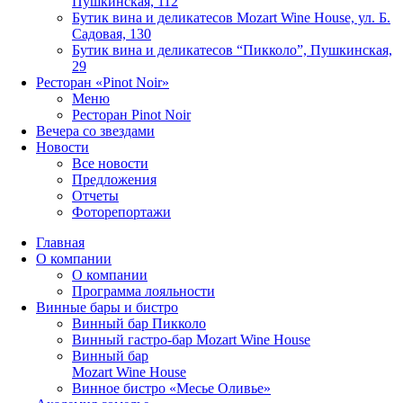
Пушкинская, 112
Бутик вина и деликатесов Mozart Wine House, ул. Б.
Садовая, 130
Бутик вина и деликатесов “Пикколо”, Пушкинская,
29
Ресторан «Pinot Noir»
Меню
Ресторан Pinot Noir
Вечера со звездами
Новости
Все новости
Предложения
Отчеты
Фоторепортажи
Главная
О компании
О компании
Программа лояльности
Винные бары и бистро
Винный бар Пикколо
Винный гастро-бар Mozart Wine House
Винный бар
Mozart Wine House
Винное бистро «Месье Оливье»