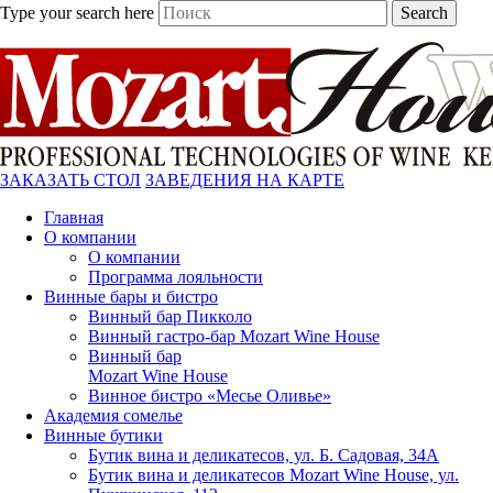
Type your search here
Search
ЗАКАЗАТЬ СТОЛ
ЗАВЕДЕНИЯ НА КАРТЕ
Главная
О компании
О компании
Программа лояльности
Винные бары и бистро
Винный бар Пикколо
Винный гастро-бар Mozart Wine House
Винный бар
Mozart Wine House
Винное бистро «Месье Оливье»
Академия сомелье
Винные бутики
Бутик вина и деликатесов, ул. Б. Садовая, 34А
Бутик вина и деликатесов Mozart Wine House, ул.