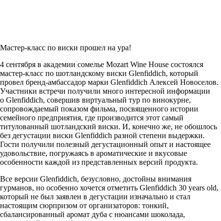
Мастер-класс по виски прошел на ура!
4 сентября в академии сомелье Mozart Wine House состоялся
мастер-класс
по шотландскому виски Glenfiddich, который
провел
бренд-амбассадор
марки Glenfiddich Алексей Новоселов.
Участники встречи получили много интересной информации
о Glenfiddich, совершив виртуальный тур по винокурне,
сопровождаемый показом фильма, посвященного истории
семейного предприятия, где производится этот самый
титулованный шотландский виски. И, конечно же, не обошлось
без дегустации виски Glenfiddich разной степени выдержки.
Гости получили полезный дегустационный опыт и настоящее
удовольствие, погружаясь в ароматические и вкусовые
особенности каждой из представленных версий продукта.
Все версии Glenfiddich, безусловно, достойны внимания
гурманов, но особенно хочется отметить Glenfiddich 30 years old,
который не был заявлен в дегустации изначально и стал
настоящим сюрпризом от организаторов: тонкий,
сбалансированный аромат дуба с нюансами шоколада,