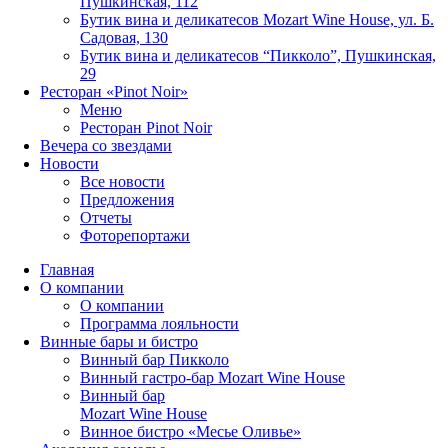
Пушкинская, 112
Бутик вина и деликатесов Mozart Wine House, ул. Б.
Садовая, 130
Бутик вина и деликатесов “Пикколо”, Пушкинская,
29
Ресторан «Pinot Noir»
Меню
Ресторан Pinot Noir
Вечера со звездами
Новости
Все новости
Предложения
Отчеты
Фоторепортажи
Главная
О компании
О компании
Программа лояльности
Винные бары и бистро
Винный бар Пикколо
Винный гастро-бар Mozart Wine House
Винный бар
Mozart Wine House
Винное бистро «Месье Оливье»