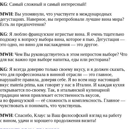
KG
: Самый сложный и самый интересный!
MWH
: Вы упомянули, что участвуете в международных
дегустациях. Наверное, вы перепробовали лучшие вина мира?
Есть ли предпочтения?
KG
: Я люблю французские игристые вина. Я очень тщательно
подхожу к вопросу выбора вина, которое я пью. Дегустация —
это одно, но вино для наслаждения — это другое.
MWH
: Чем Вы руководствуетесь в этом непростом выборе? Что
для вас важно при выборе напитка, еды или ресторана?
KG
: Я всегда доверяю только своему вкусу, и я должен сказать,
что для профессионала в винной отрасли — это главное,
нарушайте правила, доверяя себе. Я во всем ищу настоящий
вкус materia prima, как говорят у нас в Италии. И каждая кухня
открывается
по-своему
. Так, в итальянской кулинарной
традиции меня привлекает естественность вкусов,
а во французской — её сложность и комплексность. Главное —
чувствовать и понимать, что чувствуешь.
MWH
: Спасибо, Клаус за Ваш философский взгляд на работу
с вином, удачи и хорошего продолжения визита!