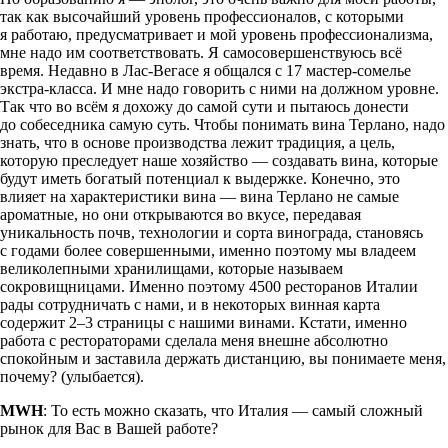
так как высочайший уровень профессионалов, с которыми
я работаю, предусматривает и мой уровень профессионализма,
мне надо им соответствовать. Я самосовершенствуюсь всё
время. Недавно в
Лас-Вегасе
я общался с 17
мастер-сомелье
экстра-класса
. И мне надо говорить с ними на должном уровне.
Так что во всём я дохожу до самой сути и пытаюсь донести
до собеседника самую суть. Чтобы понимать вина Терлано, надо
знать, что в основе производства лежит традиция, а цель,
которую преследует наше хозяйство — создавать вина, которые
будут иметь богатый потенциал к выдержке. Конечно, это
влияет на характеристики вина — вина Терлано не самые
ароматные, но они открываются во вкусе, передавая
уникальность почв, технологии и сорта винограда, становясь
с годами более совершенными, именно поэтому мы владеем
великолепными хранилищами, которые называем
сокровищницами. Именно поэтому 4500 ресторанов Италии
рады сотрудничать с нами, и в некоторых винная карта
содержит 2–3 страницы с нашими винами. Кстати, именно
работа с рестораторами сделала меня внешне абсолютно
спокойным и заставила держать дистанцию, вы понимаете меня,
почему? (улыбается).
MWH
: То есть можно сказать, что Италия — самый сложный
рынок для Вас в Вашей работе?