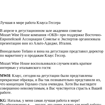
Лучшая в мире работа Клауса Гессера
В апреле в дегустационном зале академии сомелье
Mozart Wine House
компания «ОКВ» при поддержке
Восточно-
Европейской
Ассоциации Сомелье и Экспертов организовала
презентацию вин из
Альто-Адидже
, Италия.
Винодельню Terlano и вина на дегустации представил директор
по маркетингу и продажам Клаус Гессер.
Mozart Wine House воспользовался случаем взять краткое
интервью у итальянского гостя:
MWH
: Клаус, сегодня на дегустации были представлены
прекрасные образцы, и Вы так познавательно представили их,
что концепция Терлано стала очевидна. Хотя Вы выглядите
совершенно невозмутимым, в Вас чувствуется страсть к Вашей
работе.
KG
: Наталья, у меня самая лучшая работа в мире!
По образованию я — энолог, это очень важно для моей работы,