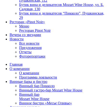
Пушкинская, 112
Бутик вина и деликатесов Mozart Wine House, ул. Б.
Садовая, 130
Бутик вина и деликатесов “Пикколо”, Пушкинская,
29
Ресторан «Pinot Noir»
Меню
Ресторан Pinot Noir
Вечера со звездами
Новости
Все новости
Предложения
Отчеты
Фоторепортажи
Главная
О компании
О компании
Программа лояльности
Винные бары и бистро
Винный бар Пикколо
Винный гастро-бар Mozart Wine House
Винный бар
Mozart Wine House
Винное бистро «Месье Оливье»