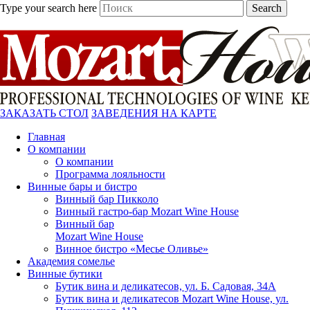
Type your search here
Search
ЗАКАЗАТЬ СТОЛ
ЗАВЕДЕНИЯ НА КАРТЕ
Главная
О компании
О компании
Программа лояльности
Винные бары и бистро
Винный бар Пикколо
Винный гастро-бар Mozart Wine House
Винный бар
Mozart Wine House
Винное бистро «Месье Оливье»
Академия сомелье
Винные бутики
Бутик вина и деликатесов, ул. Б. Садовая, 34А
Бутик вина и деликатесов Mozart Wine House, ул.