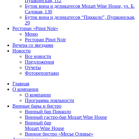
Пушкинская, 112
Бутик вина и деликатесов Mozart Wine House, ул. Б.
Садовая, 130
Бутик вина и деликатесов “Пикколо”, Пушкинская,
29
Ресторан «Pinot Noir»
Меню
Ресторан Pinot Noir
Вечера со звездами
Новости
Все новости
Предложения
Отчеты
Фоторепортажи
Главная
О компании
О компании
Программа лояльности
Винные бары и бистро
Винный бар Пикколо
Винный гастро-бар Mozart Wine House
Винный бар
Mozart Wine House
Винное бистро «Месье Оливье»