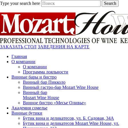
Type your search here
Search
ЗАКАЗАТЬ СТОЛ
ЗАВЕДЕНИЯ НА КАРТЕ
Главная
О компании
О компании
Программа лояльности
Винные бары и бистро
Винный бар Пикколо
Винный гастро-бар Mozart Wine House
Винный бар
Mozart Wine House
Винное бистро «Месье Оливье»
Академия сомелье
Винные бутики
Бутик вина и деликатесов, ул. Б. Садовая, 34А
Бутик вина и деликатесов Mozart Wine House, ул.