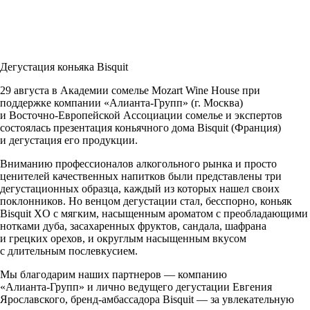
Дегустация коньяка Bisquit
29 августа в Академии сомелье
Mozart Wine House
при
поддержке компании
«Алианта-Групп»
(г. Москва)
и
Восточно-Европейской
Ассоциации сомелье и экспертов
состоялась презентация коньячного дома Bisquit (Франция)
и дегустация его продукции.
Вниманию профессионалов алкогольного рынка и просто
ценителей качественных напитков были представлены три
дегустационных образца, каждый из которых нашел своих
поклонников. Но венцом дегустации стал, бесспорно, коньяк
Bisquit XO с мягким, насыщенным ароматом с преобладающими
нотками дуба, засахаренных фруктов, сандала, шафрана
и грецких орехов, и округлым насыщенным вкусом
с длительным послевкусием.
Мы благодарим наших партнеров — компанию
«Алианта-Групп»
и лично ведущего дегустации Евгения
Ярославского,
бренд-амбассадора
Bisquit — за увлекательную