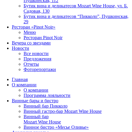
Пушкинская, 112
Бутик вина и деликатесов Mozart Wine House, ул. Б.
Садовая, 130
Бутик вина и деликатесов “Пикколо”, Пушкинская,
29
Ресторан «Pinot Noir»
Меню
Ресторан Pinot Noir
Вечера со звездами
Новости
Все новости
Предложения
Отчеты
Фоторепортажи
Главная
О компании
О компании
Программа лояльности
Винные бары и бистро
Винный бар Пикколо
Винный гастро-бар Mozart Wine House
Винный бар
Mozart Wine House
Винное бистро «Месье Оливье»