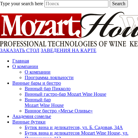
Type your search here
Search
ЗАКАЗАТЬ СТОЛ
ЗАВЕДЕНИЯ НА КАРТЕ
Главная
О компании
О компании
Программа лояльности
Винные бары и бистро
Винный бар Пикколо
Винный гастро-бар Mozart Wine House
Винный бар
Mozart Wine House
Винное бистро «Месье Оливье»
Академия сомелье
Винные бутики
Бутик вина и деликатесов, ул. Б. Садовая, 34А
Бутик вина и деликатесов Mozart Wine House, ул.