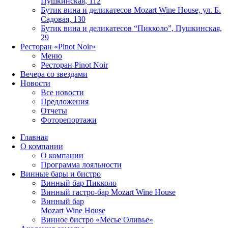
Пушкинская, 112
Бутик вина и деликатесов Mozart Wine House, ул. Б.
Садовая, 130
Бутик вина и деликатесов “Пикколо”, Пушкинская,
29
Ресторан «Pinot Noir»
Меню
Ресторан Pinot Noir
Вечера со звездами
Новости
Все новости
Предложения
Отчеты
Фоторепортажи
Главная
О компании
О компании
Программа лояльности
Винные бары и бистро
Винный бар Пикколо
Винный гастро-бар Mozart Wine House
Винный бар
Mozart Wine House
Винное бистро «Месье Оливье»