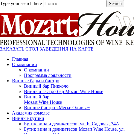
Type your search here
Search
ЗАКАЗАТЬ СТОЛ
ЗАВЕДЕНИЯ НА КАРТЕ
Главная
О компании
О компании
Программа лояльности
Винные бары и бистро
Винный бар Пикколо
Винный гастро-бар Mozart Wine House
Винный бар
Mozart Wine House
Винное бистро «Месье Оливье»
Академия сомелье
Винные бутики
Бутик вина и деликатесов, ул. Б. Садовая, 34А
Бутик вина и деликатесов Mozart Wine House, ул.