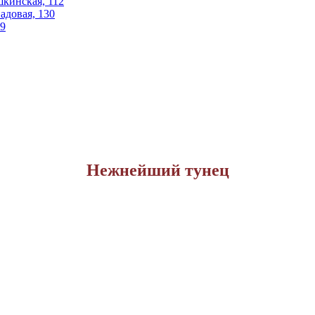
шкинская, 112
Садовая, 130
29
Нежнейший тунец