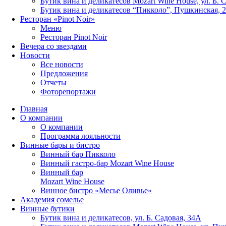
Бутик вина и деликатесов Mozart Wine House, ул. Б. 
Бутик вина и деликатесов “Пикколо”, Пушкинская, 
Ресторан «Pinot Noir»
Меню
Ресторан Pinot Noir
Вечера со звездами
Новости
Все новости
Предложения
Отчеты
Фоторепортажи
Главная
О компании
О компании
Программа лояльности
Винные бары и бистро
Винный бар Пикколо
Винный гастро-бар Mozart Wine House
Винный бар
Mozart Wine House
Винное бистро «Месье Оливье»
Академия сомелье
Винные бутики
Бутик вина и деликатесов, ул. Б. Садовая, 34А