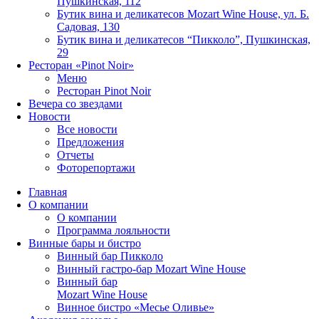
Пушкинская, 112
Бутик вина и деликатесов Mozart Wine House, ул. Б.
Садовая, 130
Бутик вина и деликатесов “Пикколо”, Пушкинская,
29
Ресторан «Pinot Noir»
Меню
Ресторан Pinot Noir
Вечера со звездами
Новости
Все новости
Предложения
Отчеты
Фоторепортажи
Главная
О компании
О компании
Программа лояльности
Винные бары и бистро
Винный бар Пикколо
Винный гастро-бар Mozart Wine House
Винный бар
Mozart Wine House
Винное бистро «Месье Оливье»