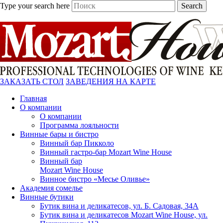
Type your search here
Search
ЗАКАЗАТЬ СТОЛ
ЗАВЕДЕНИЯ НА КАРТЕ
Главная
О компании
О компании
Программа лояльности
Винные бары и бистро
Винный бар Пикколо
Винный гастро-бар Mozart Wine House
Винный бар
Mozart Wine House
Винное бистро «Месье Оливье»
Академия сомелье
Винные бутики
Бутик вина и деликатесов, ул. Б. Садовая, 34А
Бутик вина и деликатесов Mozart Wine House, ул.