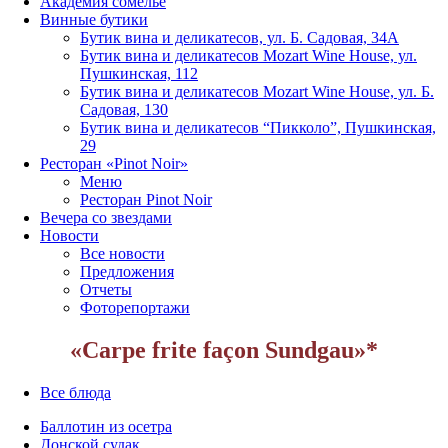
Академия сомелье
Винные бутики
Бутик вина и деликатесов, ул. Б. Садовая, 34А
Бутик вина и деликатесов Mozart Wine House, ул.
Пушкинская, 112
Бутик вина и деликатесов Mozart Wine House, ул. Б.
Садовая, 130
Бутик вина и деликатесов “Пикколо”, Пушкинская,
29
Ресторан «Pinot Noir»
Меню
Ресторан Pinot Noir
Вечера со звездами
Новости
Все новости
Предложения
Отчеты
Фоторепортажи
«Carpe frite façon Sundgau»*
Все блюда
Баллотин из осетра
Донской судак